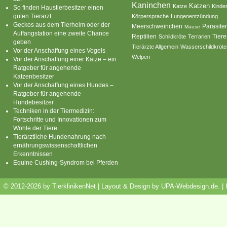
Kaninchen
Katzen
Katze
Kinde
So finden Haustierbesitzer einen
guten Tierarzt
Körpersprache
Lungenentzündung
Geckos aus dem Tierheim oder der
Parasite
Meerschweinchen
Mäuse
Auffangstation eine zweite Chance
Reptilien
Tiere
Schildkröte
Terrarien
geben
Tierärzte Allgemein
Wasserschildkröte
Vor der Anschaffung eines Vogels
Welpen
Vor der Anschaffung einer Katze – ein
Ratgeber für angehende
Katzenbesitzer
Vor der Anschaffung eines Hundes –
Ratgeber für angehende
Hundebesitzer
Techniken in der Tiermedizin:
Fortschritte und Innovationen zum
Wohle der Tiere
Tierärztliche Hundenahrung nach
ernährungswissenschaftlichen
Erkenntnissen
Equine Cushing-Syndrom bei Pferden
© 2012-2026 by TierklinikenNet | Layout & Design by
UPA-Webdesign.de
.
|