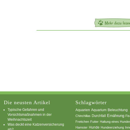
Die neusten Artikel
Schlagwörter
Typische Gefahren und
Aquarium
Aquarien
Beleuchtung
Vorsichtsmaßnahmen in der
Ernährung
Durchfall
Chinchillas
Fi
Weihnachtszeit
Frettchen
Futter
Haltung eines Hunde
Was deckt eine Katzenversicherung
Hamster
Hunde
Hundeerziehung
Inn
ab?