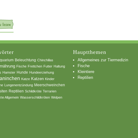
örter
Hauptthemen
Allgemeines zur Tiermedizin
quarium
Beleuchtung
Chinchillas
Fische
rnährung
Fische
Frettchen
Futter
Haltung
Kleintiere
s
Hamster
Hunde
Hundeerziehung
Reptilien
aninchen
Katzen
Katze
Kinder
he
Lungenentzündung
Meerschweinchen
siten
Reptilien
Schildkröte
Terrarien
zte Allgemein
Wasserschildkröten
Welpen