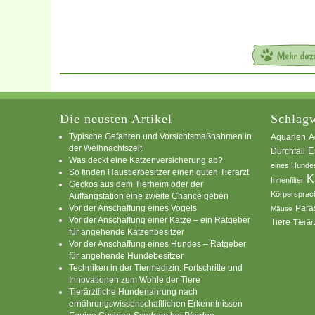
Die neusten Artikel
Schlagw
Typische Gefahren und Vorsichtsmaßnahmen in
A
Aquarien
der Weihnachtszeit
E
Durchfall
Was deckt eine Katzenversicherung ab?
eines Hunde
So finden Haustierbesitzer einen guten Tierarzt
K
Innenfilter
Geckos aus dem Tierheim oder der
Körpersprac
Auffangstation eine zweite Chance geben
Vor der Anschaffung eines Vogels
Para
Mäuse
Vor der Anschaffung einer Katze – ein Ratgeber
Tiere
Tierär
für angehende Katzenbesitzer
Vor der Anschaffung eines Hundes – Ratgeber
für angehende Hundebesitzer
Techniken in der Tiermedizin: Fortschritte und
Innovationen zum Wohle der Tiere
Tierärztliche Hundenahrung nach
ernährungswissenschaftlichen Erkenntnissen