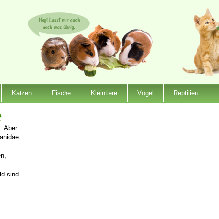
Katzen
Fische
Kleintiere
Vögel
Reptilien
e
. Aber
Canidae
en,
ld sind.