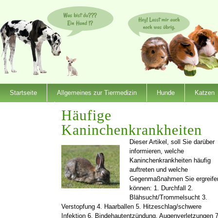
Startseite
Allgemeines zur Tiermedizin
Hunde
Katzen
Dienstleister
Häufige
Kaninchenkrankheiten
Dieser Artikel, soll Sie darüber
informieren, welche
Kaninchenkrankheiten häufig
auftreten und welche
Gegenmaßnahmen Sie ergreife
können: 1. Durchfall 2.
Blähsucht/Trommelsucht 3.
Verstopfung 4. Haarballen 5. Hitzeschlag/schwere
Infektion 6. Bindehautentzündung, Augenverletzungen 7