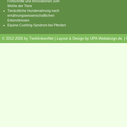
Fortschritte und Innovationen zum
Wohle der Tiere
Tierärztliche Hundenahrung nach
ernährungswissenschaftlichen
Erkenntnissen
Equine Cushing-Syndrom bei Pferden
© 2012-2026 by TierklinikenNet | Layout & Design by
UPA-Webdesign.de
.
|