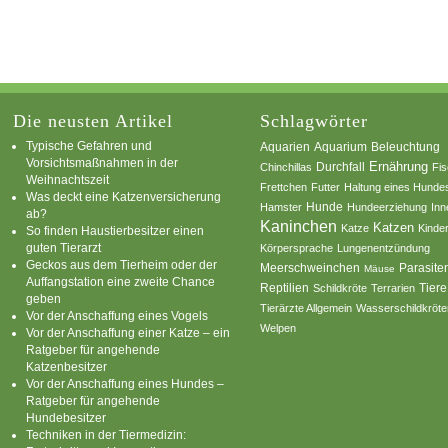
Die neusten Artikel
Schlagwörter
Typische Gefahren und
Aquarium
Aquarien
Beleuchtung
Vorsichtsmaßnahmen in der
Ernährung
Durchfall
Chinchillas
Fi
Weihnachtszeit
Frettchen
Futter
Haltung eines Hunde
Was deckt eine Katzenversicherung
Hamster
Hunde
Hundeerziehung
Inn
ab?
Kaninchen
Katzen
Katze
Kinde
So finden Haustierbesitzer einen
guten Tierarzt
Körpersprache
Lungenentzündung
Geckos aus dem Tierheim oder der
Parasite
Meerschweinchen
Mäuse
Auffangstation eine zweite Chance
Reptilien
Tiere
Schildkröte
Terrarien
geben
Tierärzte Allgemein
Wasserschildkröte
Vor der Anschaffung eines Vogels
Welpen
Vor der Anschaffung einer Katze – ein
Ratgeber für angehende
Katzenbesitzer
Vor der Anschaffung eines Hundes –
Ratgeber für angehende
Hundebesitzer
Techniken in der Tiermedizin: