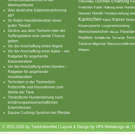
Ernährung
Durchfall
Chinchillas
Fi
Weihnachtszeit
Frettchen
Futter
Haltung eines Hunde
Was deckt eine Katzenversicherung
Hamster
Hunde
Hundeerziehung
Inn
ab?
Kaninchen
Katzen
Katze
Kinde
So finden Haustierbesitzer einen
guten Tierarzt
Körpersprache
Lungenentzündung
Geckos aus dem Tierheim oder der
Parasite
Meerschweinchen
Mäuse
Auffangstation eine zweite Chance
Reptilien
Tiere
Schildkröte
Terrarien
geben
Tierärzte Allgemein
Wasserschildkröte
Vor der Anschaffung eines Vogels
Welpen
Vor der Anschaffung einer Katze – ein
Ratgeber für angehende
Katzenbesitzer
Vor der Anschaffung eines Hundes –
Ratgeber für angehende
Hundebesitzer
Techniken in der Tiermedizin:
Fortschritte und Innovationen zum
Wohle der Tiere
Tierärztliche Hundenahrung nach
ernährungswissenschaftlichen
Erkenntnissen
Equine Cushing-Syndrom bei Pferden
© 2012-2026 by TierklinikenNet | Layout & Design by
UPA-Webdesign.de
.
|