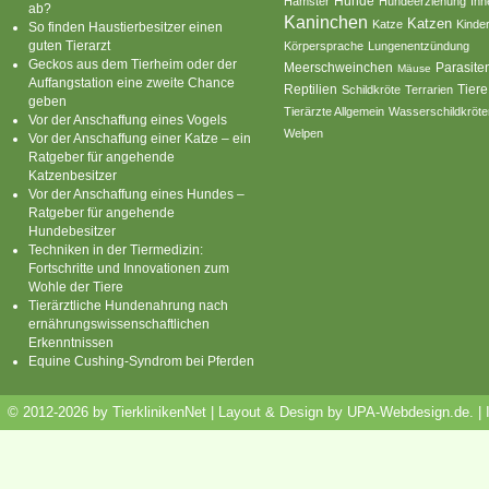
Hamster
Hunde
Hundeerziehung
Inn
ab?
Kaninchen
Katzen
Katze
Kinde
So finden Haustierbesitzer einen
guten Tierarzt
Körpersprache
Lungenentzündung
Geckos aus dem Tierheim oder der
Parasite
Meerschweinchen
Mäuse
Auffangstation eine zweite Chance
Reptilien
Tiere
Schildkröte
Terrarien
geben
Tierärzte Allgemein
Wasserschildkröte
Vor der Anschaffung eines Vogels
Welpen
Vor der Anschaffung einer Katze – ein
Ratgeber für angehende
Katzenbesitzer
Vor der Anschaffung eines Hundes –
Ratgeber für angehende
Hundebesitzer
Techniken in der Tiermedizin:
Fortschritte und Innovationen zum
Wohle der Tiere
Tierärztliche Hundenahrung nach
ernährungswissenschaftlichen
Erkenntnissen
Equine Cushing-Syndrom bei Pferden
© 2012-2026 by TierklinikenNet | Layout & Design by
UPA-Webdesign.de
.
|