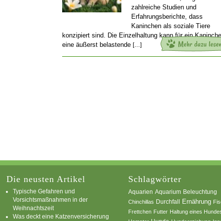
zahlreiche Studien und
Erfahrungsberichte, dass
Kaninchen als soziale Tiere
konzipiert sind. Die Einzelhaltung kann für ein Kaninch
eine äußerst belastende
[…]
Die neusten Artikel
Schlagwörter
Typische Gefahren und
Aquarium
Aquarien
Beleuchtung
Vorsichtsmaßnahmen in der
Ernährung
Durchfall
Chinchillas
Fi
Weihnachtszeit
Frettchen
Futter
Haltung eines Hunde
Was deckt eine Katzenversicherung