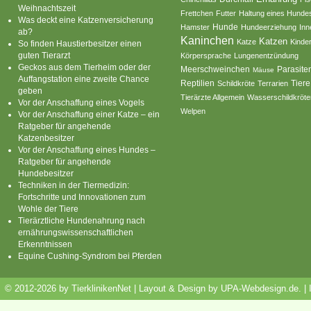
Weihnachtszeit
Frettchen
Futter
Haltung eines Hunde
Was deckt eine Katzenversicherung
Hamster
Hunde
Hundeerziehung
Inn
ab?
Kaninchen
Katzen
Katze
Kinde
So finden Haustierbesitzer einen
guten Tierarzt
Körpersprache
Lungenentzündung
Geckos aus dem Tierheim oder der
Parasite
Meerschweinchen
Mäuse
Auffangstation eine zweite Chance
Reptilien
Tiere
Schildkröte
Terrarien
geben
Tierärzte Allgemein
Wasserschildkröte
Vor der Anschaffung eines Vogels
Welpen
Vor der Anschaffung einer Katze – ein
Ratgeber für angehende
Katzenbesitzer
Vor der Anschaffung eines Hundes –
Ratgeber für angehende
Hundebesitzer
Techniken in der Tiermedizin:
Fortschritte und Innovationen zum
Wohle der Tiere
Tierärztliche Hundenahrung nach
ernährungswissenschaftlichen
Erkenntnissen
Equine Cushing-Syndrom bei Pferden
© 2012-2026 by TierklinikenNet | Layout & Design by
UPA-Webdesign.de
.
|