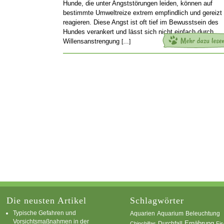
Hunde, die unter Angststörungen leiden, können auf
bestimmte Umweltreize extrem empfindlich und gereizt
reagieren. Diese Angst ist oft tief im Bewusstsein des
Hundes verankert und lässt sich nicht einfach durch
Willensanstrengung
[…]
Die neusten Artikel
Schlagwörter
Typische Gefahren und
Aquarium
Aquarien
Beleuchtung
Vorsichtsmaßnahmen in der
Ernährung
Durchfall
Chinchillas
Fi