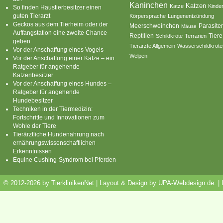
Kaninchen
Katzen
Katze
Kinde
So finden Haustierbesitzer einen
guten Tierarzt
Körpersprache
Lungenentzündung
Geckos aus dem Tierheim oder der
Parasite
Meerschweinchen
Mäuse
Auffangstation eine zweite Chance
Reptilien
Tiere
Schildkröte
Terrarien
geben
Tierärzte Allgemein
Wasserschildkröte
Vor der Anschaffung eines Vogels
Welpen
Vor der Anschaffung einer Katze – ein
Ratgeber für angehende
Katzenbesitzer
Vor der Anschaffung eines Hundes –
Ratgeber für angehende
Hundebesitzer
Techniken in der Tiermedizin:
Fortschritte und Innovationen zum
Wohle der Tiere
Tierärztliche Hundenahrung nach
ernährungswissenschaftlichen
Erkenntnissen
Equine Cushing-Syndrom bei Pferden
© 2012-2026 by TierklinikenNet | Layout & Design by
UPA-Webdesign.de
.
|