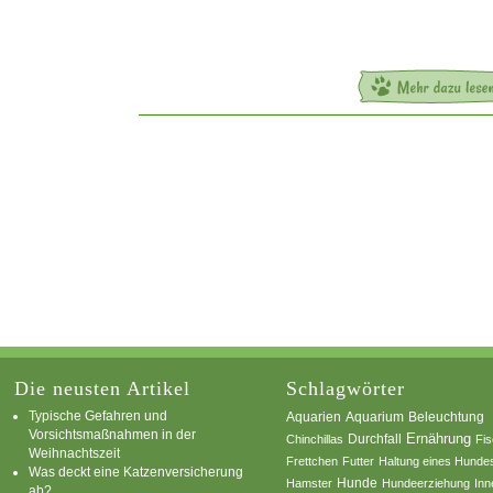
Die neusten Artikel
Schlagwörter
Typische Gefahren und
Aquarium
Aquarien
Beleuchtung
Vorsichtsmaßnahmen in der
Ernährung
Durchfall
Chinchillas
Fi
Weihnachtszeit
Frettchen
Futter
Haltung eines Hunde
Was deckt eine Katzenversicherung
Hamster
Hunde
Hundeerziehung
Inn
ab?