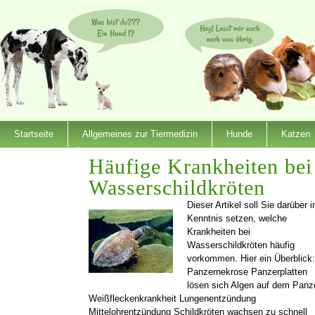
Startseite
Allgemeines zur Tiermedizin
Hunde
Katzen
Dienstleister
Häufige Krankheiten bei
Wasserschildkröten
Dieser Artikel soll Sie darüber i
Kenntnis setzen, welche
Krankheiten bei
Wasserschildkröten häufig
vorkommen. Hier ein Überblick:
Panzernekrose Panzerplatten
lösen sich Algen auf dem Panz
Weißfleckenkrankheit Lungenentzündung
Mittelohrentzündung Schildkröten wachsen zu schnell