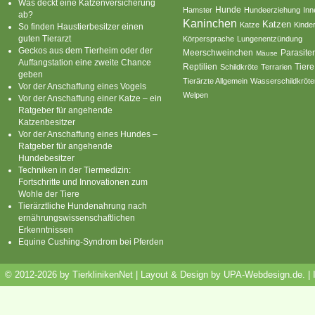
Was deckt eine Katzenversicherung
Hamster
Hunde
Hundeerziehung
Inn
ab?
Kaninchen
Katzen
Katze
Kinde
So finden Haustierbesitzer einen
guten Tierarzt
Körpersprache
Lungenentzündung
Geckos aus dem Tierheim oder der
Parasite
Meerschweinchen
Mäuse
Auffangstation eine zweite Chance
Reptilien
Tiere
Schildkröte
Terrarien
geben
Tierärzte Allgemein
Wasserschildkröte
Vor der Anschaffung eines Vogels
Welpen
Vor der Anschaffung einer Katze – ein
Ratgeber für angehende
Katzenbesitzer
Vor der Anschaffung eines Hundes –
Ratgeber für angehende
Hundebesitzer
Techniken in der Tiermedizin:
Fortschritte und Innovationen zum
Wohle der Tiere
Tierärztliche Hundenahrung nach
ernährungswissenschaftlichen
Erkenntnissen
Equine Cushing-Syndrom bei Pferden
© 2012-2026 by TierklinikenNet | Layout & Design by
UPA-Webdesign.de
.
|