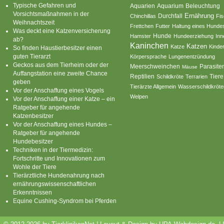
Typische Gefahren und
Aquarium
Aquarien
Beleuchtung
Vorsichtsmaßnahmen in der
Ernährung
Durchfall
Chinchillas
Fi
Weihnachtszeit
Frettchen
Futter
Haltung eines Hunde
Was deckt eine Katzenversicherung
Hamster
Hunde
Hundeerziehung
Inn
ab?
Kaninchen
Katzen
Katze
Kinde
So finden Haustierbesitzer einen
guten Tierarzt
Körpersprache
Lungenentzündung
Geckos aus dem Tierheim oder der
Parasite
Meerschweinchen
Mäuse
Auffangstation eine zweite Chance
Reptilien
Tiere
Schildkröte
Terrarien
geben
Tierärzte Allgemein
Wasserschildkröte
Vor der Anschaffung eines Vogels
Welpen
Vor der Anschaffung einer Katze – ein
Ratgeber für angehende
Katzenbesitzer
Vor der Anschaffung eines Hundes –
Ratgeber für angehende
Hundebesitzer
Techniken in der Tiermedizin:
Fortschritte und Innovationen zum
Wohle der Tiere
Tierärztliche Hundenahrung nach
ernährungswissenschaftlichen
Erkenntnissen
Equine Cushing-Syndrom bei Pferden