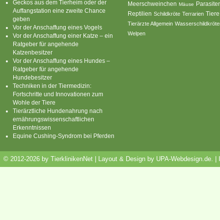
Geckos aus dem Tierheim oder der
Parasite
Meerschweinchen
Mäuse
Auffangstation eine zweite Chance
Reptilien
Tiere
Schildkröte
Terrarien
geben
Tierärzte Allgemein
Wasserschildkröte
Vor der Anschaffung eines Vogels
Welpen
Vor der Anschaffung einer Katze – ein
Ratgeber für angehende
Katzenbesitzer
Vor der Anschaffung eines Hundes –
Ratgeber für angehende
Hundebesitzer
Techniken in der Tiermedizin:
Fortschritte und Innovationen zum
Wohle der Tiere
Tierärztliche Hundenahrung nach
ernährungswissenschaftlichen
Erkenntnissen
Equine Cushing-Syndrom bei Pferden
© 2012-2026 by TierklinikenNet | Layout & Design by
UPA-Webdesign.de
.
|