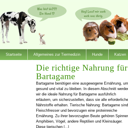
Startseite
Allgemeines zur Tiermedizin
Hunde
Katzen
Dienstleister
Die richtige Nahrung für
Bartagame
Bartagame benötigen eine ausgewogene Ernährung, u
gesund und vital zu bleiben. In diesem Abschnitt werde
wir die ideale Nahrung für Bartagame ausführlich
erläutern, um sicherzustellen, dass sie alle erforderlich
Nährstoffe erhalten. Tierische Nahrung: Bartagame sind
Fleischfresser und bevorzugen eine proteinreiche
Ernährung. Zu ihrer bevorzugten Beute gehören Spinne
Amphibien, Vögel, andere Reptilien und Kleinsäuger.
Diese tierischen
[…]