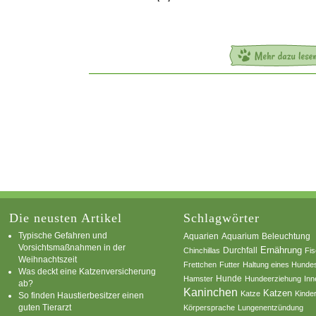
Die neusten Artikel
Schlagwörter
Typische Gefahren und
Aquarium
Aquarien
Beleuchtung
Vorsichtsmaßnahmen in der
Ernährung
Durchfall
Chinchillas
Fi
Weihnachtszeit
Frettchen
Futter
Haltung eines Hunde
Was deckt eine Katzenversicherung
Hamster
Hunde
Hundeerziehung
Inn
ab?
Kaninchen
Katzen
Katze
Kinde
So finden Haustierbesitzer einen
guten Tierarzt
Körpersprache
Lungenentzündung