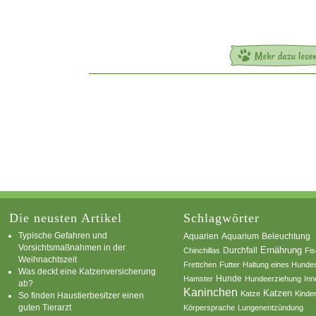
Die neusten Artikel
Schlagwörter
Typische Gefahren und
Aquarium
Aquarien
Beleuchtung
Vorsichtsmaßnahmen in der
Ernährung
Durchfall
Chinchillas
Fi
Weihnachtszeit
Frettchen
Futter
Haltung eines Hunde
Was deckt eine Katzenversicherung
Hamster
Hunde
Hundeerziehung
Inn
ab?
Kaninchen
Katzen
Katze
Kinde
So finden Haustierbesitzer einen
guten Tierarzt
Körpersprache
Lungenentzündung