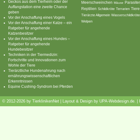
Geckos aus dem Tierheim oder der
Parasite
Meerschweinchen
Mäuse
Auffangstation eine zweite Chance
Reptilien
Tiere
Schildkröte
Terrarien
geben
Tierärzte Allgemein
Wasserschildkröte
Vor der Anschaffung eines Vogels
Welpen
Vor der Anschaffung einer Katze – ein
Ratgeber für angehende
Katzenbesitzer
Vor der Anschaffung eines Hundes –
Ratgeber für angehende
Hundebesitzer
Techniken in der Tiermedizin:
Fortschritte und Innovationen zum
Wohle der Tiere
Tierärztliche Hundenahrung nach
ernährungswissenschaftlichen
Erkenntnissen
Equine Cushing-Syndrom bei Pferden
© 2012-2026 by TierklinikenNet | Layout & Design by
UPA-Webdesign.de
.
|