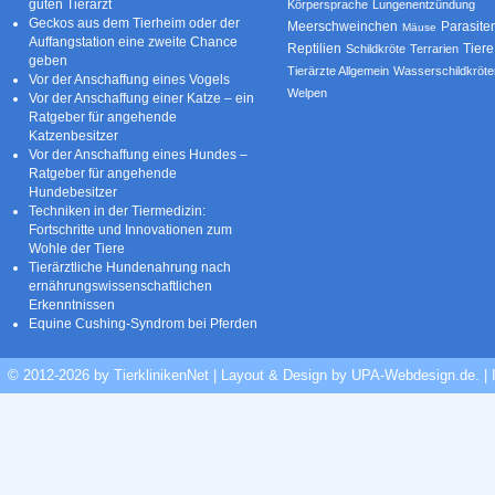
guten Tierarzt
Körpersprache
Lungenentzündung
Geckos aus dem Tierheim oder der
Parasite
Meerschweinchen
Mäuse
Auffangstation eine zweite Chance
Reptilien
Tiere
Schildkröte
Terrarien
geben
Tierärzte Allgemein
Wasserschildkröte
Vor der Anschaffung eines Vogels
Welpen
Vor der Anschaffung einer Katze – ein
Ratgeber für angehende
Katzenbesitzer
Vor der Anschaffung eines Hundes –
Ratgeber für angehende
Hundebesitzer
Techniken in der Tiermedizin:
Fortschritte und Innovationen zum
Wohle der Tiere
Tierärztliche Hundenahrung nach
ernährungswissenschaftlichen
Erkenntnissen
Equine Cushing-Syndrom bei Pferden
© 2012-2026 by TierklinikenNet | Layout & Design by
UPA-Webdesign.de
.
|