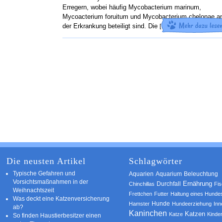
Erregern, wobei häufig Mycobacterium marinum,
Mycoacterium foruitum und Mycobacterium chelonae a
der Erkrankung beteiligt sind. Die
[…]
Die neusten Artikel
Schlagwörter
Typische Gefahren und
Aquarium
Aquarien
Beleuchtung
Vorsichtsmaßnahmen in der
Ernährung
Durchfall
Chinchillas
Fi
Weihnachtszeit
Frettchen
Futter
Haltung eines Hunde
Was deckt eine Katzenversicherung
Hamster
Hunde
Hundeerziehung
Inn
ab?
Kaninchen
Katzen
Katze
Kinde
So finden Haustierbesitzer einen