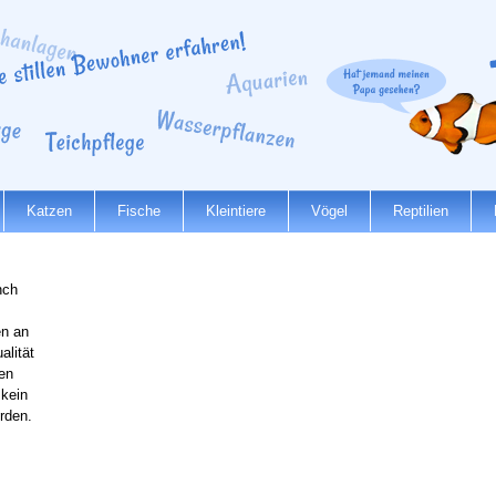
Katzen
Fische
Kleintiere
Vögel
Reptilien
nch
n an
alität
en
 kein
rden.