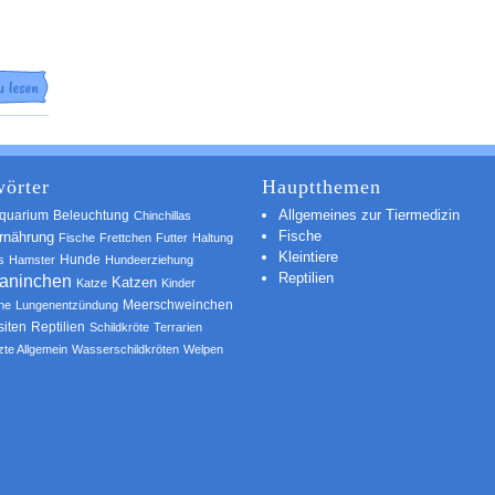
örter
Hauptthemen
Allgemeines zur Tiermedizin
quarium
Beleuchtung
Chinchillas
Fische
rnährung
Fische
Frettchen
Futter
Haltung
Kleintiere
s
Hamster
Hunde
Hundeerziehung
Reptilien
aninchen
Katzen
Katze
Kinder
he
Lungenentzündung
Meerschweinchen
siten
Reptilien
Schildkröte
Terrarien
zte Allgemein
Wasserschildkröten
Welpen