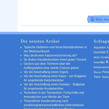
Die neusten Artikel
Schlagw
Typische Gefahren und Vorsichtsmaßnahmen in
A
Aquarien
der Weihnachtszeit
E
Durchfall
Was deckt eine Katzenversicherung ab?
eines Hunde
So finden Haustierbesitzer einen guten Tierarzt
K
Innenfilter
Geckos aus dem Tierheim oder der
Körpersprac
Auffangstation eine zweite Chance geben
Vor der Anschaffung eines Vogels
Para
Mäuse
Vor der Anschaffung einer Katze – ein Ratgeber
Tiere
Tierär
für angehende Katzenbesitzer
Vor der Anschaffung eines Hundes – Ratgeber
für angehende Hundebesitzer
Techniken in der Tiermedizin: Fortschritte und
Innovationen zum Wohle der Tiere
Tierärztliche Hundenahrung nach
ernährungswissenschaftlichen Erkenntnissen