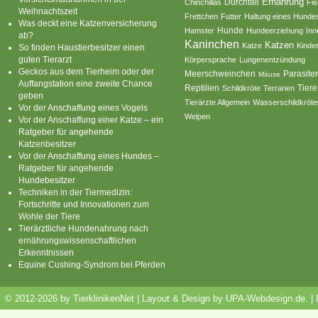
Ernährung
Durchfall
Chinchillas
Fi
Weihnachtszeit
Frettchen
Futter
Haltung eines Hunde
Was deckt eine Katzenversicherung
Hamster
Hunde
Hundeerziehung
Inn
ab?
Kaninchen
Katzen
Katze
Kinde
So finden Haustierbesitzer einen
guten Tierarzt
Körpersprache
Lungenentzündung
Geckos aus dem Tierheim oder der
Parasite
Meerschweinchen
Mäuse
Auffangstation eine zweite Chance
Reptilien
Tiere
Schildkröte
Terrarien
geben
Tierärzte Allgemein
Wasserschildkröte
Vor der Anschaffung eines Vogels
Welpen
Vor der Anschaffung einer Katze – ein
Ratgeber für angehende
Katzenbesitzer
Vor der Anschaffung eines Hundes –
Ratgeber für angehende
Hundebesitzer
Techniken in der Tiermedizin:
Fortschritte und Innovationen zum
Wohle der Tiere
Tierärztliche Hundenahrung nach
ernährungswissenschaftlichen
Erkenntnissen
Equine Cushing-Syndrom bei Pferden
© 2012-2026 by TierklinikenNet | Layout & Design by
UPA-Webdesign.de
.
|