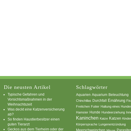
Die neusten Artikel
Schlagwörter
Typische Gefahren und
Aquarium
Aquarien
Beleuchtung
Vorsichtsmaßnahmen in der
Ernährung
Durchfall
Chinchillas
Fi
Weihnachtszeit
Frettchen
Futter
Haltung eines Hunde
Was deckt eine Katzenversicherung
Hamster
Hunde
Hundeerziehung
Inn
ab?
Kaninchen
Katzen
Katze
Kinde
So finden Haustierbesitzer einen
guten Tierarzt
Körpersprache
Lungenentzündung
Geckos aus dem Tierheim oder der
Parasite
Meerschweinchen
Mäuse