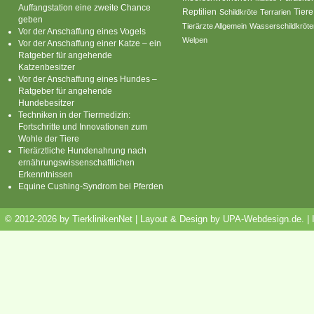
Auffangstation eine zweite Chance
Reptilien
Tiere
Schildkröte
Terrarien
geben
Tierärzte Allgemein
Wasserschildkröte
Vor der Anschaffung eines Vogels
Welpen
Vor der Anschaffung einer Katze – ein
Ratgeber für angehende
Katzenbesitzer
Vor der Anschaffung eines Hundes –
Ratgeber für angehende
Hundebesitzer
Techniken in der Tiermedizin:
Fortschritte und Innovationen zum
Wohle der Tiere
Tierärztliche Hundenahrung nach
ernährungswissenschaftlichen
Erkenntnissen
Equine Cushing-Syndrom bei Pferden
© 2012-2026 by TierklinikenNet | Layout & Design by
UPA-Webdesign.de
.
|