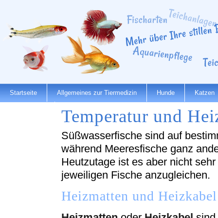
Startseite
Allgemeines zur Tiermedizin
Hunde
Katzen
Temperatur und Hei
Dienstleister
Süßwasserfische sind auf besti
während Meeresfische ganz ande
Heutzutage ist es aber nicht sehr
jeweiligen Fische anzugleichen.
Heizmatten und Heizkabel
Heizmatten
oder
Heizkabel
sind 