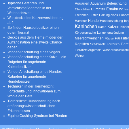
Typische Gefahren und
Aquarium
Aquarien
Beleuchtung
Vorsichtsmaßnahmen in der
Ernährung
Durchfall
Chinchillas
Fi
Weihnachtszeit
Frettchen
Futter
Haltung eines Hunde
Was deckt eine Katzenversicherung
Hamster
Hunde
Hundeerziehung
Inn
ab?
Kaninchen
Katzen
Katze
Kinde
So finden Haustierbesitzer einen
guten Tierarzt
Körpersprache
Lungenentzündung
Geckos aus dem Tierheim oder der
Parasite
Meerschweinchen
Mäuse
Auffangstation eine zweite Chance
Reptilien
Tiere
Schildkröte
Terrarien
geben
Tierärzte Allgemein
Wasserschildkröte
Vor der Anschaffung eines Vogels
Welpen
Vor der Anschaffung einer Katze – ein
Ratgeber für angehende
Katzenbesitzer
Vor der Anschaffung eines Hundes –
Ratgeber für angehende
Hundebesitzer
Techniken in der Tiermedizin:
Fortschritte und Innovationen zum
Wohle der Tiere
Tierärztliche Hundenahrung nach
ernährungswissenschaftlichen
Erkenntnissen
Equine Cushing-Syndrom bei Pferden