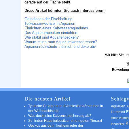
gerade auf der Fläche steht.
Diese Artikel könnten Sie auch interessieren:
Grundlagen der Fischhaltung
Teilwasserwechsel in Aquarien
Einrichten eines Kaltwasseraquariums
Das Aquariumbecken einrichten
Wie stabil sind Aquarienbecken?
Warum muss man Aquariumwasser testen?
Aquarienrückwände- nützlich und dekorativ
Wir bitte Sie u
Bewertun
Die neusten Artikel
Schlagw
Typische Gefahren und Vorsichtsmaßnahmen in
A
Aquarien
der Weihnachtszeit
E
Durchfall
Was deckt eine Katzenversicherung ab?
eines Hunde
So finden Haustierbesitzer einen guten Tierarzt
K
Innenfilter
Geckos aus dem Tierheim oder der