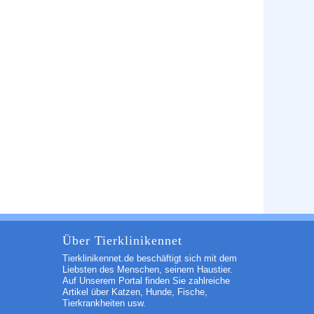
Über Tierklinikennet
Tierklinikennet.de beschäftigt sich mit dem
Liebsten des Menschen, seinem Haustier.
Auf Unserem Portal finden Sie zahlreiche
Artikel über Katzen, Hunde, Fische,
Tierkrankheiten usw.