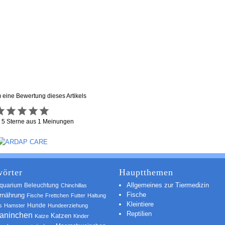
m eine Bewertung dieses Artikels
g
5
Sterne aus
1
Meinungen
örter
Hauptthemen
Allgemeines zur Tiermedizin
quarium
Beleuchtung
Chinchillas
Fische
rnährung
Fische
Frettchen
Futter
Haltung
Kleintiere
s
Hamster
Hunde
Hundeerziehung
Reptilien
aninchen
Katzen
Katze
Kinder