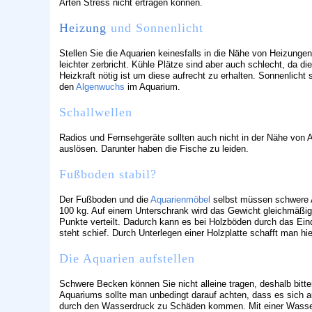
Arten Stress nicht ertragen können.
Heizung
und Sonnenlicht
Stellen Sie die Aquarien keinesfalls in die Nähe von Heizun
leichter zerbricht. Kühle Plätze sind aber auch schlecht, da
Heizkraft nötig ist um diese aufrecht zu erhalten. Sonnenlicht
den
Algenwuchs
im Aquarium.
Schallwellen
Radios und Fernsehgeräte sollten auch nicht in der Nähe von A
auslösen. Darunter haben die Fische zu leiden.
Fußboden stabil?
Der Fußboden und die
Aquarienmöbel
selbst müssen schwere A
100 kg. Auf einem Unterschrank wird das Gewicht gleichmäßig ve
Punkte verteilt. Dadurch kann es bei Holzböden durch das E
steht schief. Durch Unterlegen einer Holzplatte schafft man hier
Die Aquarien aufstellen
Schwere Becken können Sie nicht alleine tragen, deshalb bitt
Aquariums sollte man unbedingt darauf achten, dass es sich 
durch den Wasserdruck zu Schäden kommen. Mit einer Wasserw