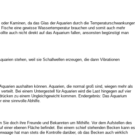
gen oder Kaminen, da das Glas der Aquarien durch die Temperaturschwankunge
 die Fische eine gewisse Wassertemperatur brauchen und somit auch mehr
 sollte auch nicht direkt auf das Aquarium fallen, ansonsten begünstigt man
quarien stehen, weil sie Schallwellen erzeugen, die dann Vibrationen
quarien aushalten können. Aquarien, die normal groß sind, wiegen mehr als
rteilt. Bei einem Untergestell für Aquarien wird die Last hingegen auf vier
indrücken zu einem Ungleichgewicht kommen. Endergebnis: Das Aquarium
 eine sinnvolle Abhilfe.
en Sie doch ihre Freunde und Bekannten um Mithilfe. Vor dem Aufstellen des
auf einer ebenen Fläche befindet. Bei einem schief stehenden Becken kann es
aage hat man stets die Kontrolle darüber, ob das Becken auch wirklich