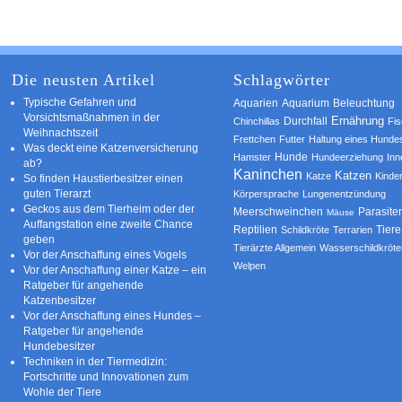
Die neusten Artikel
Schlagwörter
Typische Gefahren und
Aquarium
Aquarien
Beleuchtung
Vorsichtsmaßnahmen in der
Ernährung
Durchfall
Chinchillas
Fi
Weihnachtszeit
Frettchen
Futter
Haltung eines Hunde
Was deckt eine Katzenversicherung
Hamster
Hunde
Hundeerziehung
Inn
ab?
Kaninchen
Katzen
Katze
Kinde
So finden Haustierbesitzer einen
guten Tierarzt
Körpersprache
Lungenentzündung
Geckos aus dem Tierheim oder der
Parasite
Meerschweinchen
Mäuse
Auffangstation eine zweite Chance
Reptilien
Tiere
Schildkröte
Terrarien
geben
Tierärzte Allgemein
Wasserschildkröte
Vor der Anschaffung eines Vogels
Welpen
Vor der Anschaffung einer Katze – ein
Ratgeber für angehende
Katzenbesitzer
Vor der Anschaffung eines Hundes –
Ratgeber für angehende
Hundebesitzer
Techniken in der Tiermedizin:
Fortschritte und Innovationen zum
Wohle der Tiere