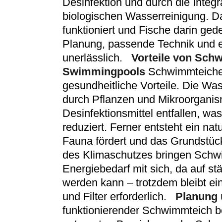
Desinfektion und durch die Integ
biologischen Wasserreinigung. Da
funktioniert und Fische darin ged
Planung, passende Technik und
unerlässlich.
Vorteile von Sch
Swimmingpools
Schwimmteiche 
gesundheitliche Vorteile. Die Was
durch Pflanzen und Mikroorganis
Desinfektionsmittel entfallen, w
reduziert. Ferner entsteht ein na
Fauna fördert und das Grundstück
des Klimaschutzes bringen Schwi
Energiebedarf mit sich, da auf st
werden kann – trotzdem bleibt e
und Filter erforderlich.
Planung 
funktionierender Schwimmteich b