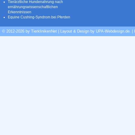
Tierärztliche Hundenahrung nach
ernährungswissenschaftlichen
Erkenntnissen
Equine Cushing-Syndrom bei Pferden
© 2012-2026 by TierklinikenNet | Layout & Design by
UPA-Webdesign.de
.
|