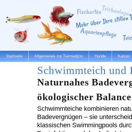
Startseite
Allgemeines zur Tiermedizin
Hunde
Katzen
Schwimmteich und 
Dienstleister
Naturnahes Badever
ökologischer Balance
Schwimmteiche kombinieren natur
Badevergnügen – sie unterscheid
klassischen Swimmingpools durc