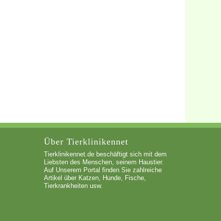
Über Tierklinikennet
Tierklinikennet.de beschäftigt sich mit dem
Liebsten des Menschen, seinem Haustier.
Auf Unserem Portal finden Sie zahlreiche
Artikel über Katzen, Hunde, Fische,
Tierkrankheiten usw.