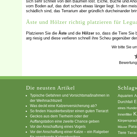
sich sehr schnell von den Bäumen löst. Eiche, Buche und Ahor
vom Boden auf, das dort schon etwas länger liegt. In den meis
schädlich sind, das Terrarium aber gründlich durcheinander bri
Äste und Hölzer richtig platzieren für Legu
Platzieren Sie die
Äste
und die
Hölzer
so, dass die Tiere Sie 
arg riesig und diese verlieren schnell ihre Scheu gegenüber de
Wir bitte Sie u
Bewertun
Die neusten Artikel
Schlagw
Typische Gefahren und Vorsichtsmaßnahmen in
A
Aquarien
der Weihnachtszeit
E
Durchfall
Was deckt eine Katzenversicherung ab?
eines Hunde
So finden Haustierbesitzer einen guten Tierarzt
K
Innenfilter
Geckos aus dem Tierheim oder der
Körpersprac
Auffangstation eine zweite Chance geben
Vor der Anschaffung eines Vogels
Para
Mäuse
Vor der Anschaffung einer Katze – ein Ratgeber
Tiere
Tierär
für angehende Katzenbesitzer