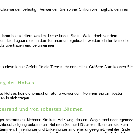
Glaswänden befestigt. Verwenden Sie so viel Silikon wie möglich, denn es
 daran hochklettern werden. Diese finden Sie im Wald, doch vor dem
gen. Die Leguane die in den Terrarien untergebracht werden, dürfen keinerlei
olz übertragen und verunreinigen.
s diese keine Gefahr für die Tiere mehr darstellen. Größere Äste können Sie
ung des Holzes
des Holzes
keine chemischen Stoffe verwenden. Nehmen Sie am besten
en in sich tragen.
gesrand und von robusten Bäumen
ger
bekommen: Nehmen Sie kein Holz weg, das am Wegesrand oder irgendw
Sachbeschädigung bekommen. Nehmen Sie nur Hölzer von Bäumen, die zum
ammen. Pinienhölzer und Birkenhölzer sind eher ungeeignet, weil die Rinde