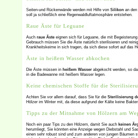
Seiten-und Rückenwände werden mit Hilfe von
Silikon
an den 
soll ja schließlich eine Regenwaldluftatmosphäre entstehen.
Raue Äste für Leguane
Auch
raue Äste
eignen sich für Leguane, die mit Begeisterung
Gebrauch müssen Sie die Äste natürlich sterilisieren und reini
Krankheitskeime in sich tragen, da sich diese sofort auf das H
Äste in heißem Wasser abkochen
Die Äste müssen in
heißem Wasser
abgekocht werden, so das
in die Badewanne mit heißem Wasser legen.
Keine chemischen Stoffe für die Sterilisier
Achten Sie vor allem darauf, dass Sie für die
Sterilisierung 
Hölzer im Winter mit, da diese aufgrund der Kälte keine Bakteri
Tipps zu der Mitnahme von Hölzern am We
Noch ein paar Tips zu den Hölzern, damit Sie auch
keinen Är
herumliegt, Sie könnten eine Anzeige wegen Diebstahl und 
einen sehr robust sind und zum anderen von jungen Bäumen st