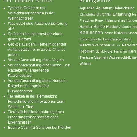
Die neusten Artikel
Schlagwörter
Typische Gefahren und
Aquarium
Aquarien
Beleuchtung
Vorsichtsmaßnahmen in der
Ernährung
Durchfall
Chinchillas
Fi
Weihnachtszeit
Frettchen
Futter
Haltung eines Hunde
Was deckt eine Katzenversicherung
Hamster
Hunde
Hundeerziehung
Inn
ab?
Kaninchen
Katzen
Katze
Kinde
So finden Haustierbesitzer einen
guten Tierarzt
Körpersprache
Lungenentzündung
Geckos aus dem Tierheim oder der
Parasite
Meerschweinchen
Mäuse
Auffangstation eine zweite Chance
Reptilien
Tiere
Schildkröte
Terrarien
geben
Tierärzte Allgemein
Wasserschildkröte
Vor der Anschaffung eines Vogels
Welpen
Vor der Anschaffung einer Katze – ein
Ratgeber für angehende
Katzenbesitzer
Vor der Anschaffung eines Hundes –
Ratgeber für angehende
Hundebesitzer
Techniken in der Tiermedizin:
Fortschritte und Innovationen zum
Wohle der Tiere
Tierärztliche Hundenahrung nach
ernährungswissenschaftlichen
Erkenntnissen
Equine Cushing-Syndrom bei Pferden