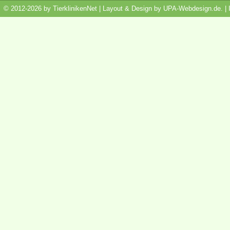
© 2012-2026 by TierklinikenNet | Layout & Design by
UPA-Webdesign.de
.
|