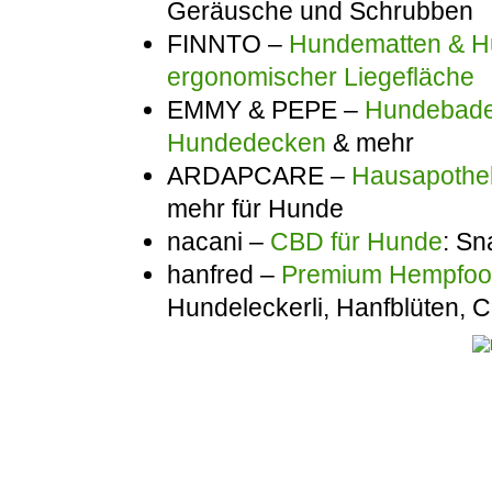
Geräusche und Schrubben
FINNTO –
Hundematten & Hu
ergonomischer Liegefläche
EMMY & PEPE –
Hundebadem
Hundedecken
& mehr
ARDAPCARE –
Hausapothek
mehr für Hunde
nacani –
CBD für Hunde
: Sn
hanfred –
Premium Hempfo
Hundeleckerli, Hanfblüten,