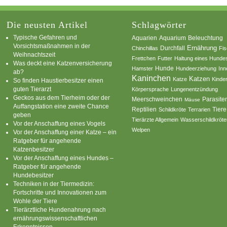
Die neusten Artikel
Schlagwörter
Typische Gefahren und
Aquarium
Aquarien
Beleuchtung
Vorsichtsmaßnahmen in der
Ernährung
Durchfall
Chinchillas
Fi
Weihnachtszeit
Frettchen
Futter
Haltung eines Hunde
Was deckt eine Katzenversicherung
Hamster
Hunde
Hundeerziehung
Inn
ab?
Kaninchen
Katzen
Katze
Kinde
So finden Haustierbesitzer einen
guten Tierarzt
Körpersprache
Lungenentzündung
Geckos aus dem Tierheim oder der
Parasite
Meerschweinchen
Mäuse
Auffangstation eine zweite Chance
Reptilien
Tiere
Schildkröte
Terrarien
geben
Tierärzte Allgemein
Wasserschildkröte
Vor der Anschaffung eines Vogels
Welpen
Vor der Anschaffung einer Katze – ein
Ratgeber für angehende
Katzenbesitzer
Vor der Anschaffung eines Hundes –
Ratgeber für angehende
Hundebesitzer
Techniken in der Tiermedizin:
Fortschritte und Innovationen zum
Wohle der Tiere
Tierärztliche Hundenahrung nach
ernährungswissenschaftlichen
Erkenntnissen