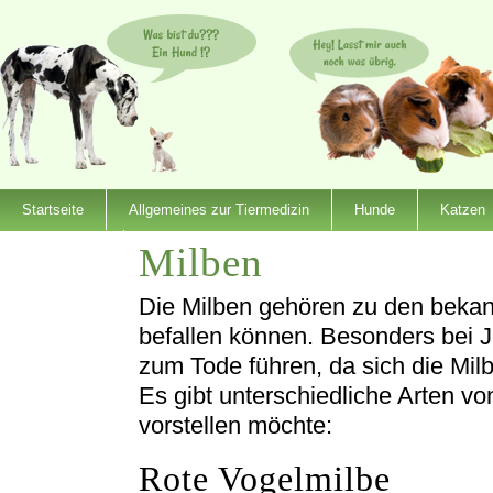
Startseite
Allgemeines zur Tiermedizin
Hunde
Katzen
Milben
Dienstleister
Die Milben gehören zu den bekan
befallen können. Besonders bei J
zum Tode führen, da sich die Milb
Es gibt unterschiedliche Arten vo
vorstellen möchte:
Rote Vogelmilbe