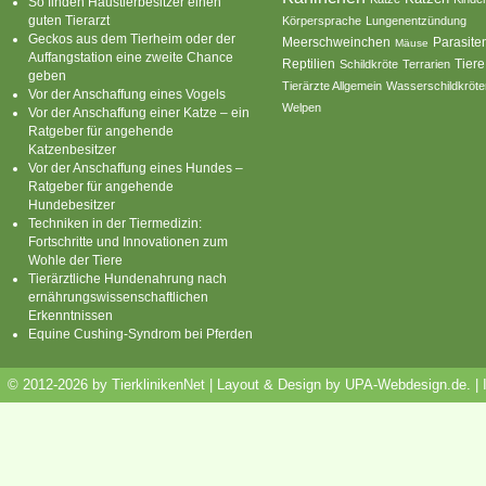
So finden Haustierbesitzer einen
guten Tierarzt
Körpersprache
Lungenentzündung
Geckos aus dem Tierheim oder der
Parasite
Meerschweinchen
Mäuse
Auffangstation eine zweite Chance
Reptilien
Tiere
Schildkröte
Terrarien
geben
Tierärzte Allgemein
Wasserschildkröte
Vor der Anschaffung eines Vogels
Welpen
Vor der Anschaffung einer Katze – ein
Ratgeber für angehende
Katzenbesitzer
Vor der Anschaffung eines Hundes –
Ratgeber für angehende
Hundebesitzer
Techniken in der Tiermedizin:
Fortschritte und Innovationen zum
Wohle der Tiere
Tierärztliche Hundenahrung nach
ernährungswissenschaftlichen
Erkenntnissen
Equine Cushing-Syndrom bei Pferden
© 2012-2026 by TierklinikenNet | Layout & Design by
UPA-Webdesign.de
.
|