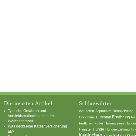
Die neusten Artikel
Schlagwörter
Typische Gefahren und
Aquarium
Aquarien
Beleuchtung
Vorsichtsmaßnahmen in der
Ernährung
Durchfall
Chinchillas
Fi
Weihnachtszeit
Frettchen
Futter
Haltung eines Hunde
Was deckt eine Katzenversicherung
Hamster
Hunde
Hundeerziehung
Inn
ab?
Kaninchen
Katzen
Katze
Kinde