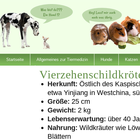
Startseite
Allgemeines zur Tiermedizin
Hunde
Katzen
Vierzehenschildkröt
Dienstleister
Herkunft:
Östlich des Kaspisc
etwa Yinjiang in Westchina, sü
Größe:
25 cm
Gewicht:
2 kg
Lebenserwartung:
über 40 Ja
Nahrung:
Wildkräuter wie Löw
Blättern