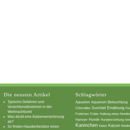
Die neusten Artikel
Schlagwörter
Typische Gefahren und
Aquarium
Aquarien
Beleuchtung
Vorsichtsmaßnahmen in der
Ernährung
Durchfall
Chinchillas
Fi
Weihnachtszeit
Frettchen
Futter
Haltung eines Hunde
Was deckt eine Katzenversicherung
Hamster
Hunde
Hundeerziehung
Inn
ab?
Kaninchen
Katzen
Katze
Kinde
So finden Haustierbesitzer einen