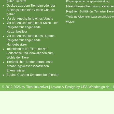
guten Tierarzt
Körpersprache
Lungenentzündung
Geckos aus dem Tierheim oder der
Parasite
Meerschweinchen
Mäuse
Auffangstation eine zweite Chance
Reptilien
Tiere
Schildkröte
Terrarien
geben
Tierärzte Allgemein
Wasserschildkröte
Vor der Anschaffung eines Vogels
Welpen
Vor der Anschaffung einer Katze – ein
Ratgeber für angehende
Katzenbesitzer
Vor der Anschaffung eines Hundes –
Ratgeber für angehende
Hundebesitzer
Techniken in der Tiermedizin:
Fortschritte und Innovationen zum
Wohle der Tiere
Tierärztliche Hundenahrung nach
ernährungswissenschaftlichen
Erkenntnissen
Equine Cushing-Syndrom bei Pferden
© 2012-2026 by TierklinikenNet | Layout & Design by
UPA-Webdesign.de
.
|