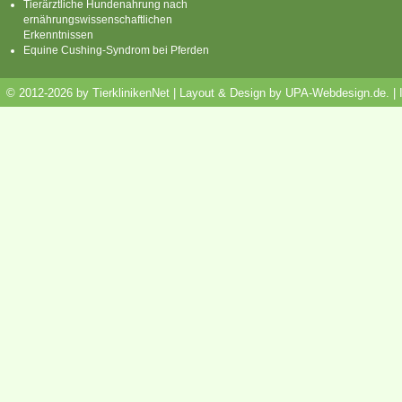
Tierärztliche Hundenahrung nach
ernährungswissenschaftlichen
Erkenntnissen
Equine Cushing-Syndrom bei Pferden
© 2012-2026 by TierklinikenNet | Layout & Design by
UPA-Webdesign.de
.
|