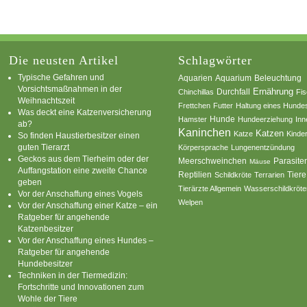
Die neusten Artikel
Schlagwörter
Typische Gefahren und
Aquarium
Aquarien
Beleuchtung
Vorsichtsmaßnahmen in der
Ernährung
Durchfall
Chinchillas
Fi
Weihnachtszeit
Frettchen
Futter
Haltung eines Hunde
Was deckt eine Katzenversicherung
Hamster
Hunde
Hundeerziehung
Inn
ab?
Kaninchen
Katzen
Katze
Kinde
So finden Haustierbesitzer einen
guten Tierarzt
Körpersprache
Lungenentzündung
Geckos aus dem Tierheim oder der
Parasite
Meerschweinchen
Mäuse
Auffangstation eine zweite Chance
Reptilien
Tiere
Schildkröte
Terrarien
geben
Tierärzte Allgemein
Wasserschildkröte
Vor der Anschaffung eines Vogels
Welpen
Vor der Anschaffung einer Katze – ein
Ratgeber für angehende
Katzenbesitzer
Vor der Anschaffung eines Hundes –
Ratgeber für angehende
Hundebesitzer
Techniken in der Tiermedizin:
Fortschritte und Innovationen zum
Wohle der Tiere