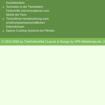
Hundebesitzer
Techniken in der Tiermedizin:
Fortschritte und Innovationen zum
Wohle der Tiere
Tierärztliche Hundenahrung nach
ernährungswissenschaftlichen
Erkenntnissen
Equine Cushing-Syndrom bei Pferden
© 2012-2026 by TierklinikenNet | Layout & Design by
UPA-Webdesign.de
.
|