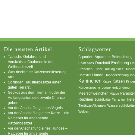
Die neusten Artikel
Schlagwörter
Typische Gefahren und
Aquarium
Aquarien
Beleuchtung
Vorsichtsmaßnahmen in der
Ernährung
Durchfall
Chinchillas
Fi
Weihnachtszeit
Frettchen
Futter
Haltung eines Hunde
Was deckt eine Katzenversicherung
Hamster
Hunde
Hundeerziehung
Inn
ab?
Kaninchen
Katzen
Katze
Kinde
So finden Haustierbesitzer einen
guten Tierarzt
Körpersprache
Lungenentzündung
Geckos aus dem Tierheim oder der
Parasite
Meerschweinchen
Mäuse
Auffangstation eine zweite Chance
Reptilien
Tiere
Schildkröte
Terrarien
geben
Tierärzte Allgemein
Wasserschildkröte
Vor der Anschaffung eines Vogels
Welpen
Vor der Anschaffung einer Katze – ein
Ratgeber für angehende
Katzenbesitzer
Vor der Anschaffung eines Hundes –
Ratgeber für angehende