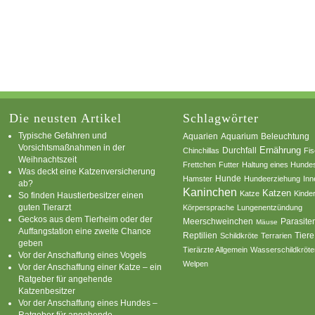
Die neusten Artikel
Schlagwörter
Typische Gefahren und
Aquarium
Aquarien
Beleuchtung
Vorsichtsmaßnahmen in der
Ernährung
Durchfall
Chinchillas
Fi
Weihnachtszeit
Frettchen
Futter
Haltung eines Hunde
Was deckt eine Katzenversicherung
Hamster
Hunde
Hundeerziehung
Inn
ab?
Kaninchen
Katzen
Katze
Kinde
So finden Haustierbesitzer einen
guten Tierarzt
Körpersprache
Lungenentzündung
Geckos aus dem Tierheim oder der
Parasite
Meerschweinchen
Mäuse
Auffangstation eine zweite Chance
Reptilien
Tiere
Schildkröte
Terrarien
geben
Tierärzte Allgemein
Wasserschildkröte
Vor der Anschaffung eines Vogels
Welpen
Vor der Anschaffung einer Katze – ein
Ratgeber für angehende
Katzenbesitzer
Vor der Anschaffung eines Hundes –
Ratgeber für angehende