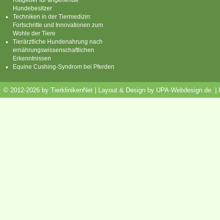
Hundebesitzer
Techniken in der Tiermedizin:
Fortschritte und Innovationen zum
Wohle der Tiere
Tierärztliche Hundenahrung nach
ernährungswissenschaftlichen
Erkenntnissen
Equine Cushing-Syndrom bei Pferden
© 2012-2026 by TierklinikenNet | Layout & Design by
UPA-Webdesign.de
.
|