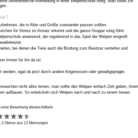
 eine unverbindliche Anmeldung in einer Welpenschule nötig. Man sollte zur
gen.
ule?
ufnehmen, die in Alter und Größe zueinander passen sollten.
zeichen für Stress im Ansatz erkennt und die ganze Gruppe ruhig führt.
lpenschule anwesend, der regulierend in das Spiel der Welpen eingreift.
währleistet.
heiten, bei denen die Tiere auch die Bindung zum Besitzer vertiefen und
er immer für ihn da ist.
t werden, egal ob jetzt durch andere Artgenossen oder gewaltgeprägte
wochen nicht alles lernen, man sollte den Welpen einfach Zeit geben, ihne
hnen aufbauen. So entwickeln sich Welpen nach und nach zu einem treuen
m eine Bewertung dieses Artikels
4.3
Sterne aus
12
Meinungen