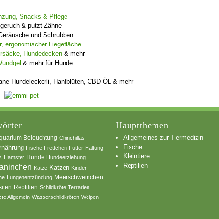
gänzung, Snacks & Pflege
dgeruch & putzt Zähne
e Geräusche und Schrubben
, ergonomischer Liegefläche
ersäcke, Hundedecken
& mehr
Wundgel
& mehr für Hunde
ane Hundeleckerli, Hanfblüten, CBD-ÖL & mehr
örter
Hauptthemen
Allgemeines zur Tiermedizin
quarium
Beleuchtung
Chinchillas
Fische
rnährung
Fische
Frettchen
Futter
Haltung
Kleintiere
s
Hamster
Hunde
Hundeerziehung
Reptilien
aninchen
Katzen
Katze
Kinder
he
Lungenentzündung
Meerschweinchen
siten
Reptilien
Schildkröte
Terrarien
zte Allgemein
Wasserschildkröten
Welpen