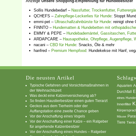
Anzeige
Unsere Shopping-Empfehlung für Hundebesitzer
Sollis Hundebedarf –
Nassfutter, Trockenfutter, Futterer
QCHEFS –
Zahnpflege-Leckerlies für Hunde
: Stoppt Mun
emmi-pet –
Ultraschallzahnbürste für Hunde
: reinigt ohn
FINNTO –
Hundematten & Hundebetten mit orthopädischer
EMMY & PEPE –
Hundebademäntel, Gassitaschen, Futt
ARDAPCARE –
Hausapotheke, Ohrpflege, Augenpflege, 
nacani –
CBD für Hunde
: Snacks, Öle & mehr
hanfred –
Premium Hempfood
: Hundekekse mit Hanf, veg
Die neusten Artikel
Schlagw
Typische Gefahren und Vorsichtsmaßnahmen in
A
Aquarien
der Weihnachtszeit
E
Durchfall
Was deckt eine Katzenversicherung ab?
eines Hunde
So finden Haustierbesitzer einen guten Tierarzt
K
Innenfilter
Geckos aus dem Tierheim oder der
Körpersprac
Auffangstation eine zweite Chance geben
Vor der Anschaffung eines Vogels
Para
Mäuse
Vor der Anschaffung einer Katze – ein Ratgeber
Tiere
Tierär
für angehende Katzenbesitzer
Vor der Anschaffung eines Hundes – Ratgeber