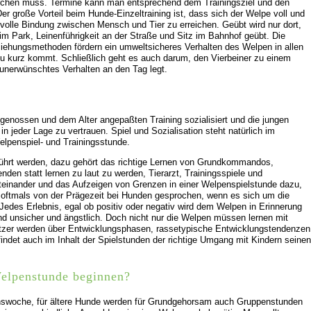
orchen muss. Termine kann man entsprechend dem Trainingsziel und den
Der große Vorteil beim Hunde-Einzeltraining ist, dass sich der Welpe voll und
volle Bindung zwischen Mensch und Tier zu erreichen. Geübt wird nur dort,
 Park, Leinenführigkeit an der Straße und Sitz im Bahnhof geübt. Die
ziehungsmethoden fördern ein umweltsicheres Verhalten des Welpen in allen
 zu kurz kommt. Schließlich geht es auch darum, den Vierbeiner zu einem
n unerwünschtes Verhalten an den Tag legt.
genossen und dem Alter angepaßten Training sozialisiert und die jungen
 jeder Lage zu vertrauen. Spiel und Sozialisation steht natürlich im
lpenspiel- und Trainingsstunde.
führt werden, dazu gehört das richtige Lernen von Grundkommandos,
en statt lernen zu laut zu werden, Tierarzt, Trainingsspiele und
teinander und das Aufzeigen von Grenzen in einer Welpenspielstunde dazu,
d oftmals von der Prägezeit bei Hunden gesprochen, wenn es sich um die
 Jedes Erlebnis, egal ob positiv oder negativ wird dem Welpen in Erinnerung
d unsicher und ängstlich. Doch nicht nur die Welpen müssen lernen mit
tzer werden über Entwicklungsphasen, rassetypische Entwicklungstendenzen
findet auch im Inhalt der Spielstunden der richtige Umgang mit Kindern seinen
Welpenstunde beginnen?
enswoche, für ältere Hunde werden für Grundgehorsam auch Gruppenstunden