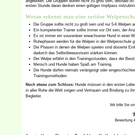
angeboten. Die Gruppen dürfen nicht zu groß sein, deshalb ist
ersten Stunde daran denken einen gültigen Impfpass mitzubrin
Woran erkennt man eine seriöse Welpensch
Die Gruppe sollte nicht zu groß sein und nur 5-6 Welpen a
Ein kompetenter Trainer sollte immer vor Ort sein, der An
Es ist immer ein souveräner erwachsener Hund in einer We
Ruhephasen werden für die Welpen in der Welpenschule ge
Die Phasen in denen die Welpen spielen sind dosierte Ein
dadurch das Selbstbewusstsein stärken können.
Der Welpe erfährt in den Trainingsstunden, dass der Besitz
Mensch und Hunde haben Spaß am Training.
Die Hunde dürfen niemals verängstigt oder eingeschüchter
Trainingsmethoden.
Noch etwas zum Schluss:
Hunde müssen in den ersten Lebens
in aller Ruhe die Welt zeigen und Vertrauen und Bindung zu i
Begleiter.
Wir bitte Sie u
Bewertung