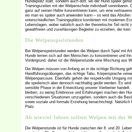
Hundeplatz statt, sondern auch dort, wo der Hund später geh
Trainingszeiten mit der Welpenschule individuell vereinbaren. 
ganz auf seinen Halter konzentrieren kann, um eine vertrauens
wo man es später auch anwenden kann – so wird das Abrufen im
unterschiedlichen Trainingsplätze kombiniert mit modernen Er
Lebenslagen, wobei natürlich auch der theoretische Teil nicht
gewaltfreien und zuverlässigen Begleiter zu erziehen, der kei
Die Welpenspielstunden
Bei Welpenspielstunden werden die Welpen durch Spiel mit Art
Hunde lernen sich auf den Menschen zu konzentrieren und ihn in
Vordergrund, daher ist die Welpenstunde eine Mischung aus We
Die Welpen müssen von Anfang an in die richtige Richtung ge
Handführungsübungen, das richtige Tabu, Körpersprache verwend
Welpenparcoure. Ebenfalls gehört der respektvolle Umgang mi
die spielerisch aber dennoch nachhaltig geübt werden. Es wir
sensible Phase in der Entwicklung unserer Vierbeiner handelt.
bleiben, zu wenig Erlebnisse und Erfahrungen machen den Hun
verschiedenen Situationen umzugehen, sondern auch die Besi
sowie soziale und formale Erziehung benachrichtigt. Natürlich 
Platz.
Ab wieviel Jahren sollten Welpen mit der 
Die Welpenstunde ist für Hunde zwischen der 8. und 20. Leb