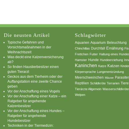
Die neusten Artikel
Schlagwörter
Typische Gefahren und
Aquarium
Aquarien
Beleuchtung
Vorsichtsmaßnahmen in der
Ernährung
Durchfall
Chinchillas
Fi
Weihnachtszeit
Frettchen
Futter
Haltung eines Hunde
Was deckt eine Katzenversicherung
Hamster
Hunde
Hundeerziehung
Inn
ab?
Kaninchen
Katzen
Katze
Kinde
So finden Haustierbesitzer einen
guten Tierarzt
Körpersprache
Lungenentzündung
Geckos aus dem Tierheim oder der
Parasite
Meerschweinchen
Mäuse
Auffangstation eine zweite Chance
Reptilien
Tiere
Schildkröte
Terrarien
geben
Tierärzte Allgemein
Wasserschildkröte
Vor der Anschaffung eines Vogels
Welpen
Vor der Anschaffung einer Katze – ein
Ratgeber für angehende
Katzenbesitzer
Vor der Anschaffung eines Hundes –
Ratgeber für angehende
Hundebesitzer
Techniken in der Tiermedizin: