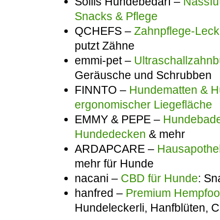
Sollis Hundebedarf –
Nassfut
Snacks & Pflege
QCHEFS –
Zahnpflege-Lecke
putzt Zähne
emmi-pet –
Ultraschallzahnb
Geräusche und Schrubben
FINNTO –
Hundematten & Hu
ergonomischer Liegefläche
EMMY & PEPE –
Hundebadem
Hundedecken
& mehr
ARDAPCARE –
Hausapothek
mehr für Hunde
nacani –
CBD für Hunde
: Sn
hanfred –
Premium Hempfo
Hundeleckerli, Hanfblüten,