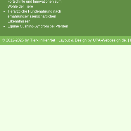
Fortschritte und Innovationen zum
Wohle der Tiere
Tierärztliche Hundenahrung nach
ernährungswissenschaftlichen
Erkenntnissen
Equine Cushing-Syndrom bei Pferden
© 2012-2026 by TierklinikenNet | Layout & Design by
UPA-Webdesign.de
.
|