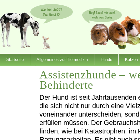
Startseite
Allgemeines zur Tiermedizin
Hunde
Katzen
Assistenzhunde – we
Dienstleister
Behinderte
Der Hund ist seit Jahrtausenden 
die sich nicht nur durch eine Vie
voneinander unterscheiden, sond
erfüllen müssen. Der Gebrauchshu
finden, wie bei Katastrophen, im 
Rettungsarbeiten. Es gibt auch s