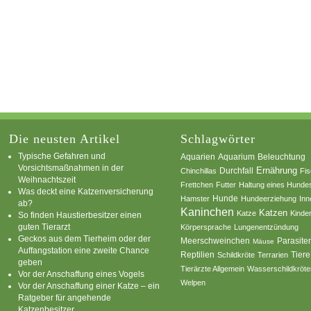
Die neusten Artikel
Schlagwörter
Typische Gefahren und
Aquarium
Aquarien
Beleuchtung
Vorsichtsmaßnahmen in der
Ernährung
Durchfall
Chinchillas
Fi
Weihnachtszeit
Frettchen
Futter
Haltung eines Hunde
Was deckt eine Katzenversicherung
Hamster
Hunde
Hundeerziehung
Inn
ab?
Kaninchen
Katzen
Katze
Kinde
So finden Haustierbesitzer einen
guten Tierarzt
Körpersprache
Lungenentzündung
Geckos aus dem Tierheim oder der
Parasite
Meerschweinchen
Mäuse
Auffangstation eine zweite Chance
Reptilien
Tiere
Schildkröte
Terrarien
geben
Tierärzte Allgemein
Wasserschildkröte
Vor der Anschaffung eines Vogels
Welpen
Vor der Anschaffung einer Katze – ein
Ratgeber für angehende
Katzenbesitzer