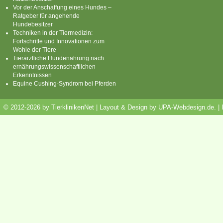
Vor der Anschaffung eines Hundes –
Ratgeber für angehende
Hundebesitzer
Techniken in der Tiermedizin:
Fortschritte und Innovationen zum
Wohle der Tiere
Tierärztliche Hundenahrung nach
ernährungswissenschaftlichen
Erkenntnissen
Equine Cushing-Syndrom bei Pferden
© 2012-2026 by TierklinikenNet | Layout & Design by
UPA-Webdesign.de
.
|