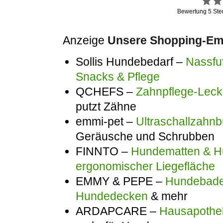
Bewertung
5
Ste
Anzeige
Unsere Shopping-Emp
Sollis Hundebedarf –
Nassfut
Snacks & Pflege
QCHEFS –
Zahnpflege-Lecke
putzt Zähne
emmi-pet –
Ultraschallzahnb
Geräusche und Schrubben
FINNTO –
Hundematten & Hu
ergonomischer Liegefläche
EMMY & PEPE –
Hundebadem
Hundedecken
& mehr
ARDAPCARE –
Hausapothek