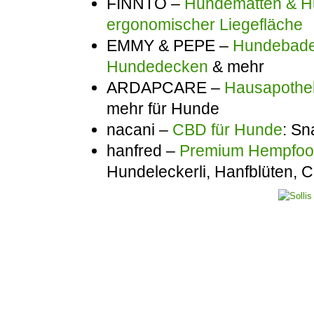
FINNTO –
Hundematten & Hu
ergonomischer Liegefläche
EMMY & PEPE –
Hundebadem
Hundedecken
& mehr
ARDAPCARE –
Hausapothek
mehr für Hunde
nacani –
CBD für Hunde
: Sn
hanfred –
Premium Hempfo
Hundeleckerli, Hanfblüten,