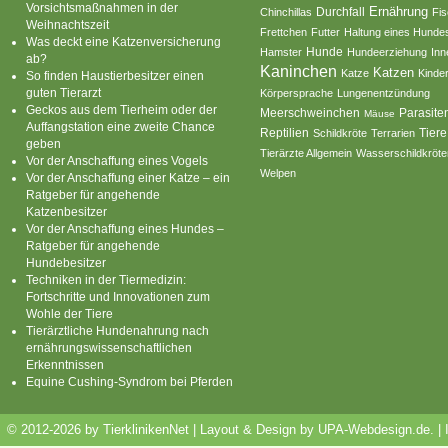
Vorsichtsmaßnahmen in der
Ernährung
Durchfall
Chinchillas
Fi
Weihnachtszeit
Frettchen
Futter
Haltung eines Hunde
Was deckt eine Katzenversicherung
Hamster
Hunde
Hundeerziehung
Inn
ab?
Kaninchen
Katzen
Katze
Kinde
So finden Haustierbesitzer einen
guten Tierarzt
Körpersprache
Lungenentzündung
Geckos aus dem Tierheim oder der
Parasite
Meerschweinchen
Mäuse
Auffangstation eine zweite Chance
Reptilien
Tiere
Schildkröte
Terrarien
geben
Tierärzte Allgemein
Wasserschildkröte
Vor der Anschaffung eines Vogels
Welpen
Vor der Anschaffung einer Katze – ein
Ratgeber für angehende
Katzenbesitzer
Vor der Anschaffung eines Hundes –
Ratgeber für angehende
Hundebesitzer
Techniken in der Tiermedizin:
Fortschritte und Innovationen zum
Wohle der Tiere
Tierärztliche Hundenahrung nach
ernährungswissenschaftlichen
Erkenntnissen
Equine Cushing-Syndrom bei Pferden
© 2012-2026 by TierklinikenNet | Layout & Design by
UPA-Webdesign.de
.
|