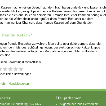
Katzen machen einen Besuch auf dem Nachbarsgrundstück und lassen sich
e wieder blicken, es gibt jedoch einige Katzen denen das neue Domizil so gut
, dass sie sich auf Dauer hier einnisten. Fremde Besucher kommen häufig auc
riert ist die Wahrscheinlichkeit größer dass fremde Besucher auf dem
 hat man weniger Chancen, dass fremde Katzen auf dem Grundstück
n fremde Katzen?
 gegen fremde Besucher zu wehren. Man sollte aber dafür sorgen, dass die
p um den Hals des Schützlings legen, der elektronisch die Katzenklappe
ollte zu den weiteren alltäglichen Maßnahmen gehören. Man sollte dafür
en sind.
m eine Bewertung dieses Artikels
 noch keine Bewertungen
örter
Hauptthemen
Allgemeines zur Tiermedizin
quarium
Beleuchtung
Chinchillas