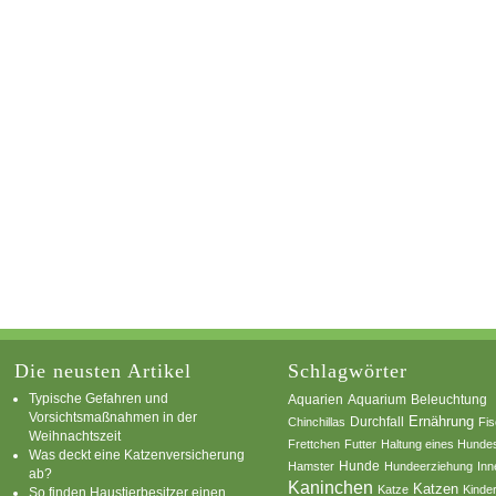
Die neusten Artikel
Schlagwörter
Typische Gefahren und
Aquarium
Aquarien
Beleuchtung
Vorsichtsmaßnahmen in der
Ernährung
Durchfall
Chinchillas
Fi
Weihnachtszeit
Frettchen
Futter
Haltung eines Hunde
Was deckt eine Katzenversicherung
Hamster
Hunde
Hundeerziehung
Inn
ab?
Kaninchen
Katzen
Katze
Kinde
So finden Haustierbesitzer einen