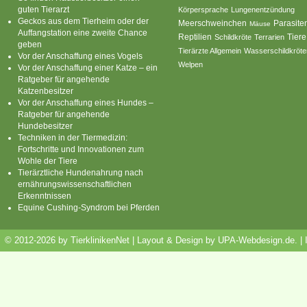
guten Tierarzt
Körpersprache
Lungenentzündung
Geckos aus dem Tierheim oder der
Parasite
Meerschweinchen
Mäuse
Auffangstation eine zweite Chance
Reptilien
Tiere
Schildkröte
Terrarien
geben
Tierärzte Allgemein
Wasserschildkröte
Vor der Anschaffung eines Vogels
Welpen
Vor der Anschaffung einer Katze – ein
Ratgeber für angehende
Katzenbesitzer
Vor der Anschaffung eines Hundes –
Ratgeber für angehende
Hundebesitzer
Techniken in der Tiermedizin:
Fortschritte und Innovationen zum
Wohle der Tiere
Tierärztliche Hundenahrung nach
ernährungswissenschaftlichen
Erkenntnissen
Equine Cushing-Syndrom bei Pferden
© 2012-2026 by TierklinikenNet | Layout & Design by
UPA-Webdesign.de
.
|