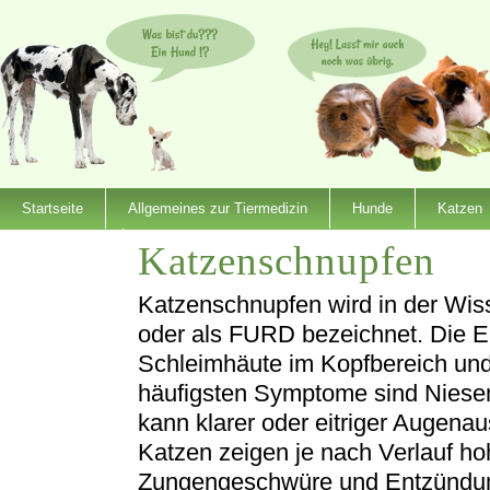
Startseite
Allgemeines zur Tiermedizin
Hunde
Katzen
Katzenschnupfen
Dienstleister
Katzenschnupfen wird in der Wiss
oder als FURD bezeichnet. Die Er
Schleimhäute im Kopfbereich und
häufigsten Symptome sind Niese
kann klarer oder eitriger Augena
Katzen zeigen je nach Verlauf h
Zungengeschwüre und Entzündun