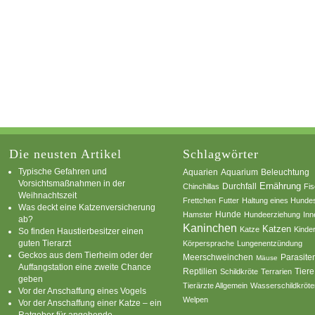
Die neusten Artikel
Schlagwörter
Typische Gefahren und
Aquarium
Aquarien
Beleuchtung
Vorsichtsmaßnahmen in der
Ernährung
Durchfall
Chinchillas
Fi
Weihnachtszeit
Frettchen
Futter
Haltung eines Hunde
Was deckt eine Katzenversicherung
Hamster
Hunde
Hundeerziehung
Inn
ab?
Kaninchen
Katzen
Katze
Kinde
So finden Haustierbesitzer einen
guten Tierarzt
Körpersprache
Lungenentzündung
Geckos aus dem Tierheim oder der
Parasite
Meerschweinchen
Mäuse
Auffangstation eine zweite Chance
Reptilien
Tiere
Schildkröte
Terrarien
geben
Tierärzte Allgemein
Wasserschildkröte
Vor der Anschaffung eines Vogels
Welpen
Vor der Anschaffung einer Katze – ein
Ratgeber für angehende