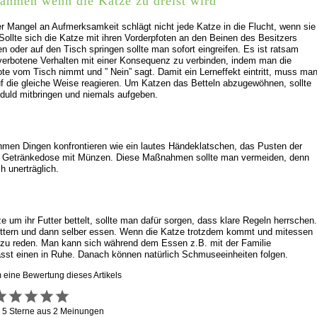
hmen wenn die Katze zu dreist wird
r Mangel an Aufmerksamkeit schlägt nicht jede Katze in die Flucht, wenn sie
. Sollte sich die Katze mit ihren Vorderpfoten an den Beinen des Besitzers
en oder auf den Tisch springen sollte man sofort eingreifen. Es ist ratsam
verbotene Verhalten mit einer Konsequenz zu verbinden, indem man die
te vom Tisch nimmt und ” Nein” sagt. Damit ein Lerneffekt eintritt, muss ma
uf die gleiche Weise reagieren. Um Katzen das Betteln abzugewöhnen, sollte
uld mitbringen und niemals aufgeben.
ehmen Dingen konfrontieren wie ein lautes Händeklatschen, das Pusten der
re Getränkedose mit Münzen. Diese Maßnahmen sollte man vermeiden, denn
h unerträglich.
e um ihr Futter bettelt, sollte man dafür sorgen, dass klare Regeln herrschen.
 füttern und dann selber essen. Wenn die Katze trotzdem kommt und mitessen
r zu reden. Man kann sich während dem Essen z.B. mit der Familie
lässt einen in Ruhe. Danach können natürlich Schmuseeinheiten folgen.
m eine Bewertung dieses Artikels
g
5
Sterne aus
2
Meinungen