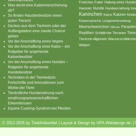
Frettchen
Futter
Haltung eines Hunde
Was deckt eine Katzenversicherung
Hamster
Hunde
Hundeerziehung
Inn
ab?
Kaninchen
Katzen
Katze
Kinde
So finden Haustierbesitzer einen
guten Tierarzt
Körpersprache
Lungenentzündung
Geckos aus dem Tierheim oder der
Parasite
Meerschweinchen
Mäuse
Auffangstation eine zweite Chance
Reptilien
Tiere
Schildkröte
Terrarien
geben
Tierärzte Allgemein
Wasserschildkröte
Vor der Anschaffung eines Vogels
Welpen
Vor der Anschaffung einer Katze – ein
Ratgeber für angehende
Katzenbesitzer
Vor der Anschaffung eines Hundes –
Ratgeber für angehende
Hundebesitzer
Techniken in der Tiermedizin:
Fortschritte und Innovationen zum
Wohle der Tiere
Tierärztliche Hundenahrung nach
ernährungswissenschaftlichen
Erkenntnissen
Equine Cushing-Syndrom bei Pferden
© 2012-2026 by TierklinikenNet | Layout & Design by
UPA-Webdesign.de
.
|