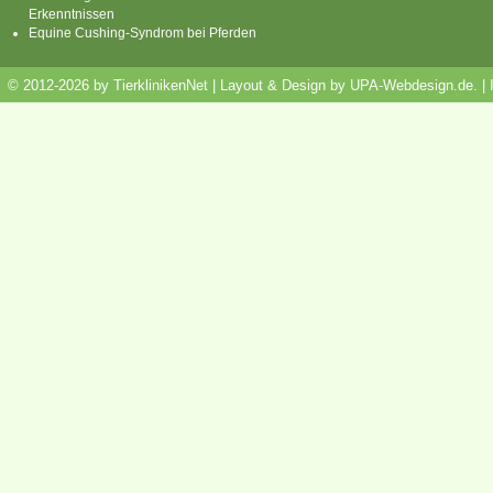
Erkenntnissen
Equine Cushing-Syndrom bei Pferden
© 2012-2026 by TierklinikenNet | Layout & Design by
UPA-Webdesign.de
.
|