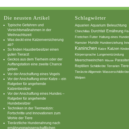
Die neusten Artikel
Schlagwörter
Typische Gefahren und
Aquarium
Aquarien
Beleuchtung
Vorsichtsmaßnahmen in der
Ernährung
Durchfall
Chinchillas
Fi
Weihnachtszeit
Frettchen
Futter
Haltung eines Hunde
Was deckt eine Katzenversicherung
Hamster
Hunde
Hundeerziehung
Inn
ab?
Kaninchen
Katzen
Katze
Kinde
So finden Haustierbesitzer einen
guten Tierarzt
Körpersprache
Lungenentzündung
Geckos aus dem Tierheim oder der
Parasite
Meerschweinchen
Mäuse
Auffangstation eine zweite Chance
Reptilien
Tiere
Schildkröte
Terrarien
geben
Tierärzte Allgemein
Wasserschildkröte
Vor der Anschaffung eines Vogels
Welpen
Vor der Anschaffung einer Katze – ein
Ratgeber für angehende
Katzenbesitzer
Vor der Anschaffung eines Hundes –
Ratgeber für angehende
Hundebesitzer
Techniken in der Tiermedizin:
Fortschritte und Innovationen zum
Wohle der Tiere
Tierärztliche Hundenahrung nach
ernährungswissenschaftlichen