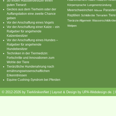
So finden Haustierbesitzer einen
guten Tierarzt
Körpersprache
Lungenentzündung
Geckos aus dem Tierheim oder der
Parasite
Meerschweinchen
Mäuse
Auffangstation eine zweite Chance
Reptilien
Tiere
Schildkröte
Terrarien
geben
Tierärzte Allgemein
Wasserschildkröte
Vor der Anschaffung eines Vogels
Welpen
Vor der Anschaffung einer Katze – ein
Ratgeber für angehende
Katzenbesitzer
Vor der Anschaffung eines Hundes –
Ratgeber für angehende
Hundebesitzer
Techniken in der Tiermedizin:
Fortschritte und Innovationen zum
Wohle der Tiere
Tierärztliche Hundenahrung nach
ernährungswissenschaftlichen
Erkenntnissen
Equine Cushing-Syndrom bei Pferden
© 2012-2026 by TierklinikenNet | Layout & Design by
UPA-Webdesign.de
.
|