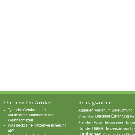
Die neusten Artikel
Schlagwörter
Typische Gefahren und
Aquarium
Aquarien
Beleuchtung
Vorsichtsmaßnahmen in der
Ernährung
Durchfall
Chinchillas
Fi
Weihnachtszeit
Frettchen
Futter
Haltung eines Hunde
Was deckt eine Katzenversicherung
Hamster
Hunde
Hundeerziehung
Inn
ab?
Kaninchen
Katzen
Katze
Kinde