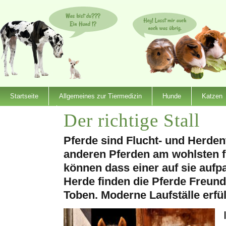
Startseite
Allgemeines zur Tiermedizin
Hunde
Katzen
Der richtige Stall
Dienstleister
Pferde sind Flucht- und Herdent
anderen Pferden am wohlsten fü
können dass einer auf sie aufpa
Herde finden die Pferde Freun
Toben. Moderne Laufställe erfü