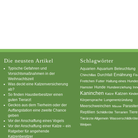
Die neusten Artikel
Schlagwörter
Typische Gefahren und
Aquarium
Aquarien
Beleuchtung
Vorsichtsmaßnahmen in der
Ernährung
Durchfall
Chinchillas
Fi
Weihnachtszeit
Frettchen
Futter
Haltung eines Hunde
Was deckt eine Katzenversicherung
Hamster
Hunde
Hundeerziehung
Inn
ab?
Kaninchen
Katzen
Katze
Kinde
So finden Haustierbesitzer einen
guten Tierarzt
Körpersprache
Lungenentzündung
Geckos aus dem Tierheim oder der
Parasite
Meerschweinchen
Mäuse
Auffangstation eine zweite Chance
Reptilien
Tiere
Schildkröte
Terrarien
geben
Tierärzte Allgemein
Wasserschildkröte
Vor der Anschaffung eines Vogels
Welpen
Vor der Anschaffung einer Katze – ein
Ratgeber für angehende
Katzenbesitzer