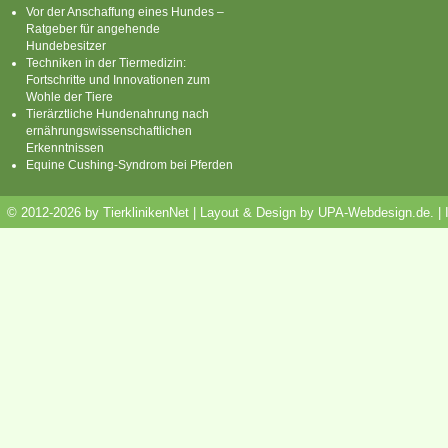
Vor der Anschaffung eines Hundes –
Ratgeber für angehende
Hundebesitzer
Techniken in der Tiermedizin:
Fortschritte und Innovationen zum
Wohle der Tiere
Tierärztliche Hundenahrung nach
ernährungswissenschaftlichen
Erkenntnissen
Equine Cushing-Syndrom bei Pferden
© 2012-2026 by TierklinikenNet | Layout & Design by
UPA-Webdesign.de
.
|