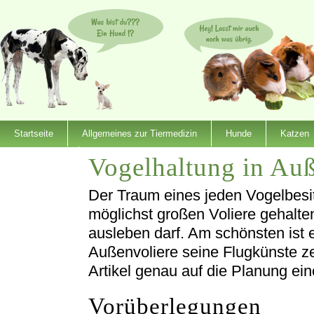
Startseite
Allgemeines zur Tiermedizin
Hunde
Katzen
Vogelhaltung in Auß
Dienstleister
Der Traum eines jeden Vogelbesitz
möglichst großen Voliere gehalten
ausleben darf. Am schönsten ist 
Außenvoliere seine Flugkünste ze
Artikel genau auf die Planung ei
Vorüberlegungen