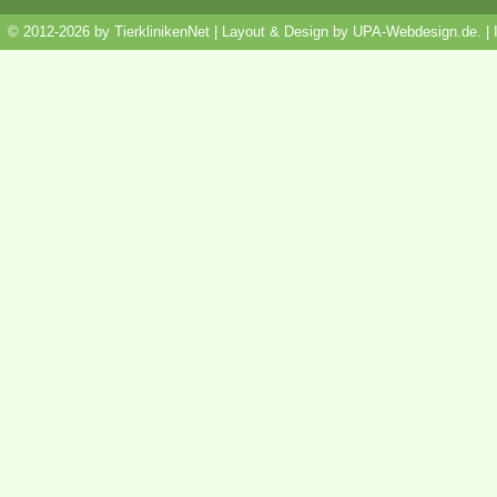
© 2012-2026 by TierklinikenNet | Layout & Design by
UPA-Webdesign.de
.
|