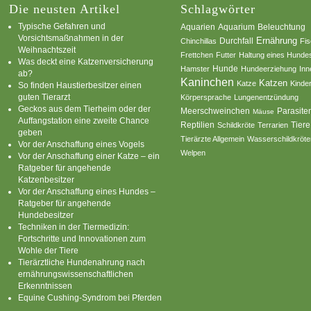
Die neusten Artikel
Schlagwörter
Typische Gefahren und
Aquarium
Aquarien
Beleuchtung
Vorsichtsmaßnahmen in der
Ernährung
Durchfall
Chinchillas
Fi
Weihnachtszeit
Frettchen
Futter
Haltung eines Hunde
Was deckt eine Katzenversicherung
Hamster
Hunde
Hundeerziehung
Inn
ab?
Kaninchen
Katzen
Katze
Kinde
So finden Haustierbesitzer einen
guten Tierarzt
Körpersprache
Lungenentzündung
Geckos aus dem Tierheim oder der
Parasite
Meerschweinchen
Mäuse
Auffangstation eine zweite Chance
Reptilien
Tiere
Schildkröte
Terrarien
geben
Tierärzte Allgemein
Wasserschildkröte
Vor der Anschaffung eines Vogels
Welpen
Vor der Anschaffung einer Katze – ein
Ratgeber für angehende
Katzenbesitzer
Vor der Anschaffung eines Hundes –
Ratgeber für angehende
Hundebesitzer
Techniken in der Tiermedizin:
Fortschritte und Innovationen zum
Wohle der Tiere
Tierärztliche Hundenahrung nach
ernährungswissenschaftlichen
Erkenntnissen
Equine Cushing-Syndrom bei Pferden