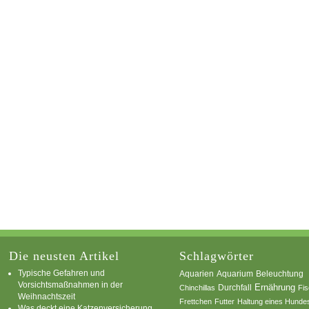
Die neusten Artikel
Schlagwörter
Typische Gefahren und
Aquarium
Aquarien
Beleuchtung
Vorsichtsmaßnahmen in der
Ernährung
Durchfall
Chinchillas
Fi
Weihnachtszeit
Frettchen
Futter
Haltung eines Hunde
Was deckt eine Katzenversicherung