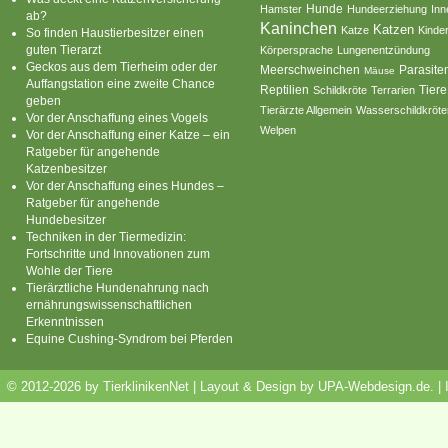
Hamster
Hunde
Hundeerziehung
Inn
ab?
Kaninchen
Katzen
Katze
Kinde
So finden Haustierbesitzer einen
guten Tierarzt
Körpersprache
Lungenentzündung
Geckos aus dem Tierheim oder der
Parasite
Meerschweinchen
Mäuse
Auffangstation eine zweite Chance
Reptilien
Tiere
Schildkröte
Terrarien
geben
Tierärzte Allgemein
Wasserschildkröte
Vor der Anschaffung eines Vogels
Welpen
Vor der Anschaffung einer Katze – ein
Ratgeber für angehende
Katzenbesitzer
Vor der Anschaffung eines Hundes –
Ratgeber für angehende
Hundebesitzer
Techniken in der Tiermedizin:
Fortschritte und Innovationen zum
Wohle der Tiere
Tierärztliche Hundenahrung nach
ernährungswissenschaftlichen
Erkenntnissen
Equine Cushing-Syndrom bei Pferden
© 2012-2026 by TierklinikenNet | Layout & Design by
UPA-Webdesign.de
.
|