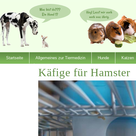
Startseite
Allgemeines zur Tiermedizin
Hunde
Katzen
Käfige für Hamster
Dienstleister