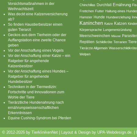
Vorsichtsmaßnahmen in der
Ernährung
Durchfall
Chinchillas
Fi
Weihnachtszeit
Frettchen
Futter
Haltung eines Hunde
Was deckt eine Katzenversicherung
Hamster
Hunde
Hundeerziehung
Inn
ab?
Kaninchen
Katzen
Katze
Kinde
So finden Haustierbesitzer einen
guten Tierarzt
Körpersprache
Lungenentzündung
Geckos aus dem Tierheim oder der
Parasite
Meerschweinchen
Mäuse
Auffangstation eine zweite Chance
Reptilien
Tiere
Schildkröte
Terrarien
geben
Tierärzte Allgemein
Wasserschildkröte
Vor der Anschaffung eines Vogels
Welpen
Vor der Anschaffung einer Katze – ein
Ratgeber für angehende
Katzenbesitzer
Vor der Anschaffung eines Hundes –
Ratgeber für angehende
Hundebesitzer
Techniken in der Tiermedizin:
Fortschritte und Innovationen zum
Wohle der Tiere
Tierärztliche Hundenahrung nach
ernährungswissenschaftlichen
Erkenntnissen
Equine Cushing-Syndrom bei Pferden
© 2012-2026 by TierklinikenNet | Layout & Design by
UPA-Webdesign.de
.
|