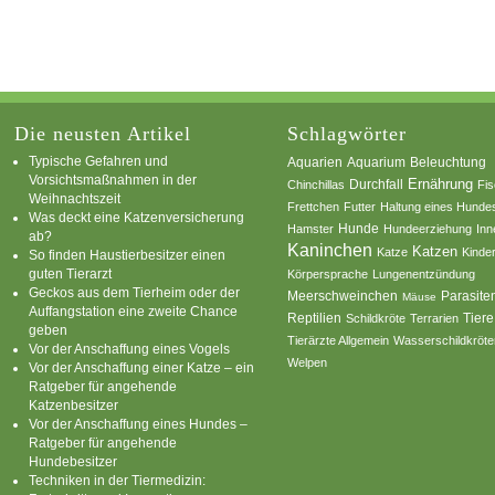
Die neusten Artikel
Schlagwörter
Typische Gefahren und
Aquarium
Aquarien
Beleuchtung
Vorsichtsmaßnahmen in der
Ernährung
Durchfall
Chinchillas
Fi
Weihnachtszeit
Frettchen
Futter
Haltung eines Hunde
Was deckt eine Katzenversicherung
Hamster
Hunde
Hundeerziehung
Inn
ab?
Kaninchen
Katzen
Katze
Kinde
So finden Haustierbesitzer einen
guten Tierarzt
Körpersprache
Lungenentzündung
Geckos aus dem Tierheim oder der
Parasite
Meerschweinchen
Mäuse
Auffangstation eine zweite Chance
Reptilien
Tiere
Schildkröte
Terrarien
geben
Tierärzte Allgemein
Wasserschildkröte
Vor der Anschaffung eines Vogels
Welpen
Vor der Anschaffung einer Katze – ein
Ratgeber für angehende
Katzenbesitzer
Vor der Anschaffung eines Hundes –
Ratgeber für angehende
Hundebesitzer
Techniken in der Tiermedizin: