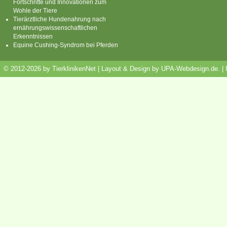
Fortschritte und Innovationen zum
Wohle der Tiere
Tierärztliche Hundenahrung nach
ernährungswissenschaftlichen
Erkenntnissen
Equine Cushing-Syndrom bei Pferden
© 2012-2026 by TierklinikenNet | Layout & Design by
UPA-Webdesign.de
.
|