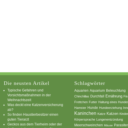
Die neusten Artikel
Schlagwörter
Typische Gefahren und
Aquarium
Aquarien
Beleuchtung
Vorsichtsmaßnahmen in der
Ernährung
Durchfall
Chinchillas
Fi
Weihnachtszeit
Frettchen
Futter
Haltung eines Hunde
Was deckt eine Katzenversicherung
Hamster
Hunde
Hundeerziehung
Inn
ab?
Kaninchen
Katzen
Katze
Kinde
So finden Haustierbesitzer einen
guten Tierarzt
Körpersprache
Lungenentzündung
Geckos aus dem Tierheim oder der
Parasite
Meerschweinchen
Mäuse