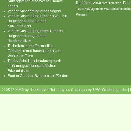
Auffangstation eine zweite Chance
Reptilien
Tiere
Schildkröte
Terrarien
geben
Tierärzte Allgemein
Wasserschildkröte
Vor der Anschaffung eines Vogels
Welpen
Vor der Anschaffung einer Katze – ein
Ratgeber für angehende
Katzenbesitzer
Vor der Anschaffung eines Hundes –
Ratgeber für angehende
Hundebesitzer
Techniken in der Tiermedizin:
Fortschritte und Innovationen zum
Wohle der Tiere
Tierärztliche Hundenahrung nach
ernährungswissenschaftlichen
Erkenntnissen
Equine Cushing-Syndrom bei Pferden
© 2012-2026 by TierklinikenNet | Layout & Design by
UPA-Webdesign.de
.
|