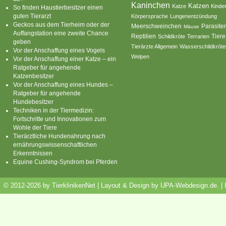
Kaninchen
Katzen
Katze
Kinde
So finden Haustierbesitzer einen
guten Tierarzt
Körpersprache
Lungenentzündung
Geckos aus dem Tierheim oder der
Parasite
Meerschweinchen
Mäuse
Auffangstation eine zweite Chance
Reptilien
Tiere
Schildkröte
Terrarien
geben
Tierärzte Allgemein
Wasserschildkröte
Vor der Anschaffung eines Vogels
Welpen
Vor der Anschaffung einer Katze – ein
Ratgeber für angehende
Katzenbesitzer
Vor der Anschaffung eines Hundes –
Ratgeber für angehende
Hundebesitzer
Techniken in der Tiermedizin:
Fortschritte und Innovationen zum
Wohle der Tiere
Tierärztliche Hundenahrung nach
ernährungswissenschaftlichen
Erkenntnissen
Equine Cushing-Syndrom bei Pferden
© 2012-2026 by TierklinikenNet | Layout & Design by
UPA-Webdesign.de
.
|