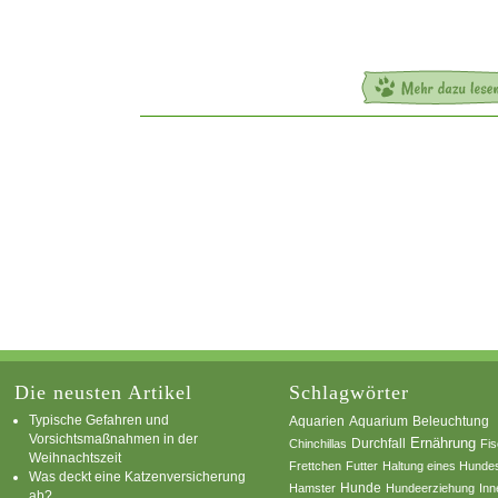
Die neusten Artikel
Schlagwörter
Typische Gefahren und
Aquarium
Aquarien
Beleuchtung
Vorsichtsmaßnahmen in der
Ernährung
Durchfall
Chinchillas
Fi
Weihnachtszeit
Frettchen
Futter
Haltung eines Hunde
Was deckt eine Katzenversicherung
Hamster
Hunde
Hundeerziehung
Inn
ab?