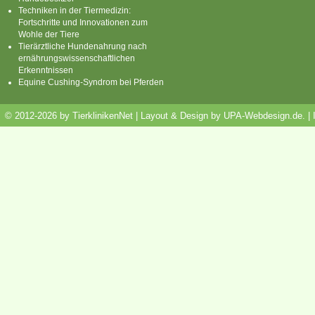
Techniken in der Tiermedizin:
Fortschritte und Innovationen zum
Wohle der Tiere
Tierärztliche Hundenahrung nach
ernährungswissenschaftlichen
Erkenntnissen
Equine Cushing-Syndrom bei Pferden
© 2012-2026 by TierklinikenNet | Layout & Design by
UPA-Webdesign.de
.
|