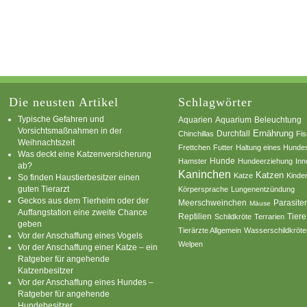
Die neusten Artikel
Schlagwörter
Typische Gefahren und
Aquarium
Aquarien
Beleuchtung
Vorsichtsmaßnahmen in der
Ernährung
Durchfall
Chinchillas
Fi
Weihnachtszeit
Frettchen
Futter
Haltung eines Hunde
Was deckt eine Katzenversicherung
Hamster
Hunde
Hundeerziehung
Inn
ab?
Kaninchen
Katzen
Katze
Kinde
So finden Haustierbesitzer einen
guten Tierarzt
Körpersprache
Lungenentzündung
Geckos aus dem Tierheim oder der
Parasite
Meerschweinchen
Mäuse
Auffangstation eine zweite Chance
Reptilien
Tiere
Schildkröte
Terrarien
geben
Tierärzte Allgemein
Wasserschildkröte
Vor der Anschaffung eines Vogels
Welpen
Vor der Anschaffung einer Katze – ein
Ratgeber für angehende
Katzenbesitzer
Vor der Anschaffung eines Hundes –
Ratgeber für angehende
Hundebesitzer