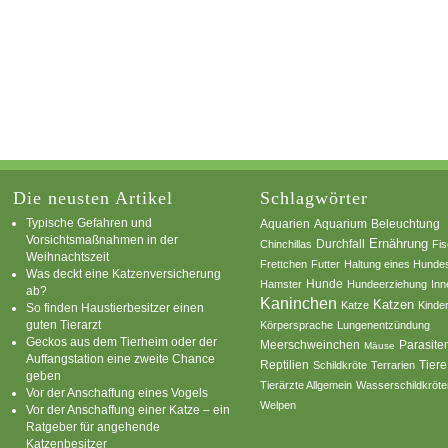
Die neusten Artikel
Schlagwörter
Typische Gefahren und
Aquarium
Aquarien
Beleuchtung
Vorsichtsmaßnahmen in der
Ernährung
Durchfall
Chinchillas
Fi
Weihnachtszeit
Frettchen
Futter
Haltung eines Hunde
Was deckt eine Katzenversicherung
Hamster
Hunde
Hundeerziehung
Inn
ab?
Kaninchen
Katzen
Katze
Kinde
So finden Haustierbesitzer einen
guten Tierarzt
Körpersprache
Lungenentzündung
Geckos aus dem Tierheim oder der
Parasite
Meerschweinchen
Mäuse
Auffangstation eine zweite Chance
Reptilien
Tiere
Schildkröte
Terrarien
geben
Tierärzte Allgemein
Wasserschildkröte
Vor der Anschaffung eines Vogels
Welpen
Vor der Anschaffung einer Katze – ein
Ratgeber für angehende
Katzenbesitzer