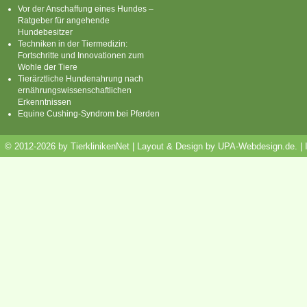
Vor der Anschaffung eines Hundes –
Ratgeber für angehende
Hundebesitzer
Techniken in der Tiermedizin:
Fortschritte und Innovationen zum
Wohle der Tiere
Tierärztliche Hundenahrung nach
ernährungswissenschaftlichen
Erkenntnissen
Equine Cushing-Syndrom bei Pferden
© 2012-2026 by TierklinikenNet | Layout & Design by
UPA-Webdesign.de
.
|