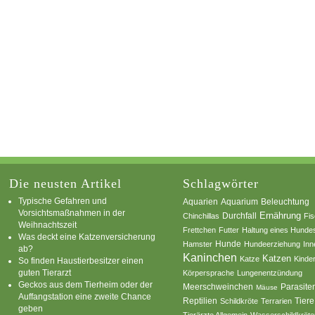
Die neusten Artikel
Schlagwörter
Typische Gefahren und
Aquarium
Aquarien
Beleuchtung
Vorsichtsmaßnahmen in der
Ernährung
Durchfall
Chinchillas
Fi
Weihnachtszeit
Frettchen
Futter
Haltung eines Hunde
Was deckt eine Katzenversicherung
Hamster
Hunde
Hundeerziehung
Inn
ab?
Kaninchen
Katzen
Katze
Kinde
So finden Haustierbesitzer einen
guten Tierarzt
Körpersprache
Lungenentzündung
Geckos aus dem Tierheim oder der
Parasite
Meerschweinchen
Mäuse
Auffangstation eine zweite Chance
Reptilien
Tiere
Schildkröte
Terrarien
geben
Tierärzte Allgemein
Wasserschildkröte