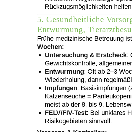
Rückzugsmöglichkeiten helfen 
5. Gesundheitliche Vorsor
Entwurmung, Tierarztbesu
Frühe medizinische Betreuung ist
Wochen:
Untersuchung & Erstcheck
:
Gewichtskontrolle, allgemeine
Entwurmung
: Oft ab 2–3 Wo
Wiederholung, dann regelmäßige
Impfungen
: Basisimpfungen (
Katzenseuche = Panleukopenie
meist ab der 8. bis 9. Lebensw
FELV/FIV-Test
: Bei unklares H
Risikogebieten sinnvoll.