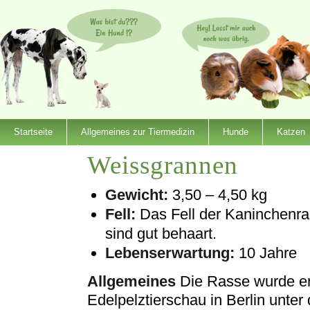
Startseite
Allgemeines zur Tiermedizin
Hunde
Katzen
Weissgrannen
Dienstleister
Gewicht:
3,50 – 4,50 kg
Fell:
Das Fell der Kaninchenras
sind gut behaart.
Lebenserwartung:
10 Jahre
Allgemeines
Die Rasse wurde er
Edelpelztierschau in Berlin unt