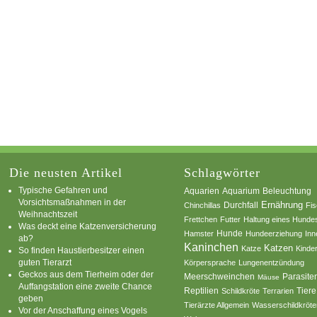
Die neusten Artikel
Schlagwörter
Typische Gefahren und
Aquarium
Aquarien
Beleuchtung
Vorsichtsmaßnahmen in der
Ernährung
Durchfall
Chinchillas
Fi
Weihnachtszeit
Frettchen
Futter
Haltung eines Hunde
Was deckt eine Katzenversicherung
Hamster
Hunde
Hundeerziehung
Inn
ab?
Kaninchen
Katzen
Katze
Kinde
So finden Haustierbesitzer einen
guten Tierarzt
Körpersprache
Lungenentzündung
Geckos aus dem Tierheim oder der
Parasite
Meerschweinchen
Mäuse
Auffangstation eine zweite Chance
Reptilien
Tiere
Schildkröte
Terrarien
geben
Tierärzte Allgemein
Wasserschildkröte
Vor der Anschaffung eines Vogels