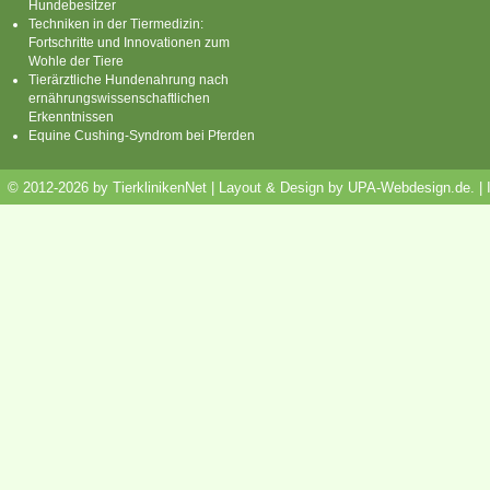
Hundebesitzer
Techniken in der Tiermedizin:
Fortschritte und Innovationen zum
Wohle der Tiere
Tierärztliche Hundenahrung nach
ernährungswissenschaftlichen
Erkenntnissen
Equine Cushing-Syndrom bei Pferden
© 2012-2026 by TierklinikenNet | Layout & Design by
UPA-Webdesign.de
.
|