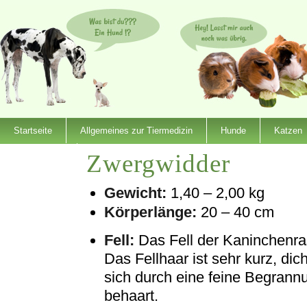
Startseite
Allgemeines zur Tiermedizin
Hunde
Katzen
Zwergwidder
Dienstleister
Gewicht:
1,40 – 2,00 kg
Körperlänge:
20 – 40 cm
Fell:
Das Fell der Kaninchenrass
Das Fellhaar ist sehr kurz, dic
sich durch eine feine Begrann
behaart.