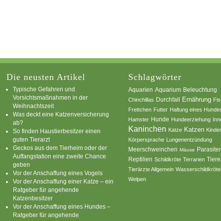
Die neusten Artikel
Schlagwörter
Typische Gefahren und
Aquarium
Aquarien
Beleuchtung
Vorsichtsmaßnahmen in der
Ernährung
Durchfall
Chinchillas
Fi
Weihnachtszeit
Frettchen
Futter
Haltung eines Hunde
Was deckt eine Katzenversicherung
Hamster
Hunde
Hundeerziehung
Inn
ab?
Kaninchen
Katzen
Katze
Kinde
So finden Haustierbesitzer einen
guten Tierarzt
Körpersprache
Lungenentzündung
Geckos aus dem Tierheim oder der
Parasite
Meerschweinchen
Mäuse
Auffangstation eine zweite Chance
Reptilien
Tiere
Schildkröte
Terrarien
geben
Tierärzte Allgemein
Wasserschildkröte
Vor der Anschaffung eines Vogels
Welpen
Vor der Anschaffung einer Katze – ein
Ratgeber für angehende
Katzenbesitzer
Vor der Anschaffung eines Hundes –
Ratgeber für angehende