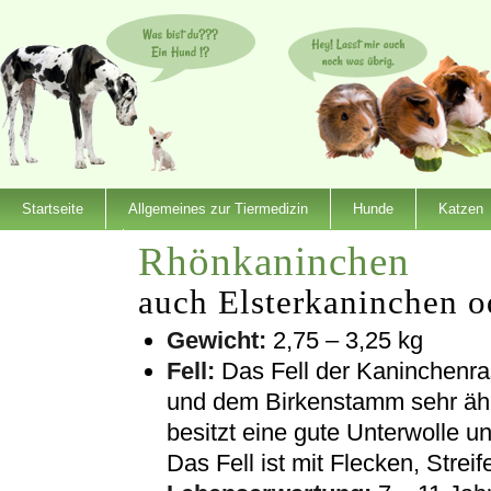
Startseite
Allgemeines zur Tiermedizin
Hunde
Katzen
Rhönkaninchen
Dienstleister
auch Elsterkaninchen o
Gewicht:
2,75 – 3,25 kg
Fell:
Das Fell der Kaninchenras
und dem Birkenstamm sehr ähnli
besitzt eine gute Unterwolle u
Das Fell ist mit Flecken, Streif