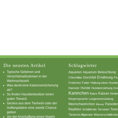
Die neusten Artikel
Schlagwörter
Typische Gefahren und
Aquarium
Aquarien
Beleuchtung
Vorsichtsmaßnahmen in der
Ernährung
Durchfall
Chinchillas
Fi
Weihnachtszeit
Frettchen
Futter
Haltung eines Hunde
Was deckt eine Katzenversicherung
Hamster
Hunde
Hundeerziehung
Inn
ab?
Kaninchen
Katzen
Katze
Kinde
So finden Haustierbesitzer einen
guten Tierarzt
Körpersprache
Lungenentzündung
Geckos aus dem Tierheim oder der
Parasite
Meerschweinchen
Mäuse
Auffangstation eine zweite Chance
Reptilien
Tiere
Schildkröte
Terrarien
geben
Tierärzte Allgemein
Wasserschildkröte
Vor der Anschaffung eines Vogels